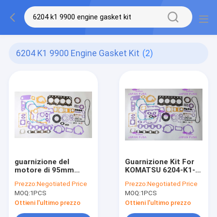
6204 K1 9900 Engine Gasket Kit
(2)
guarnizione del
Guarnizione Kit For
motore di 95mm
KOMATSU 6204-K1-
messa per KOMATSU
9900 IATF16949 2020
Prezzo:
Negotiated Price
Prezzo:
Negotiated Price
S4D95 6204-K1-9900
del motore dell'OEM
MOQ:
1PCS
MOQ:
1PCS
S4D95
Ottieni l'ultimo prezzo
Ottieni l'ultimo prezzo