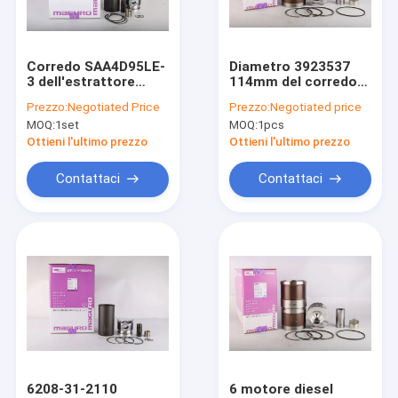
Chi siamo
Fatory Tour
Corredo SAA4D95LE-
Diametro 3923537
3 dell'estrattore
114mm del corredo
Controllo di qualità
della manica del
3929161 della fodera
Prezzo:
Negotiated Price
Prezzo:
Negotiated price
cilindro del diametro
del cilindro del
MOQ:
1set
MOQ:
1pcs
95mm per il motore
motore di Cummins
Contattaci
di KOMATSU
6CT8.3
Ottieni l'ultimo prezzo
Ottieni l'ultimo prezzo
Richiedere un preventivo
Contattaci
Contattaci
VR
Pezzi di ricambio dei motori
Fodera del cilindro del motore
Pistone del motore diesel
6208-31-2110
6 motore diesel