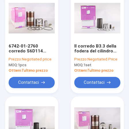
6742-01-2760
Il corredo B3.3 della
corredo S6D114
fodera del cilindro
WA380-3 QSL9 della
MCUK40950 si è
Prezzo:
Negotiated price
Prezzo:
Negotiated Price
manica del cilindro
adattato per il
MOQ:
1pcs
MOQ:
1set
per il motore di
diametro 95mm di
KOMATSU
Cummins Engine
Ottieni l'ultimo prezzo
Ottieni l'ultimo prezzo
Contattaci
Contattaci
Casa
Prodotti
Mostra VR