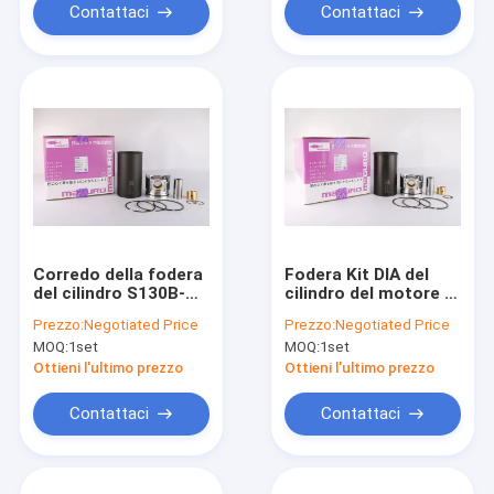
Contattaci
Contattaci
Corredo della fodera
Fodera Kit DIA del
del cilindro S130B-
cilindro del motore di
E0391
KOMATSU 112mm
Prezzo:
Negotiated Price
Prezzo:
Negotiated Price
S130B-E0391 S130B-
MOQ:
1set
MOQ:
1set
E0370
Ottieni l'ultimo prezzo
Ottieni l'ultimo prezzo
Contattaci
Contattaci