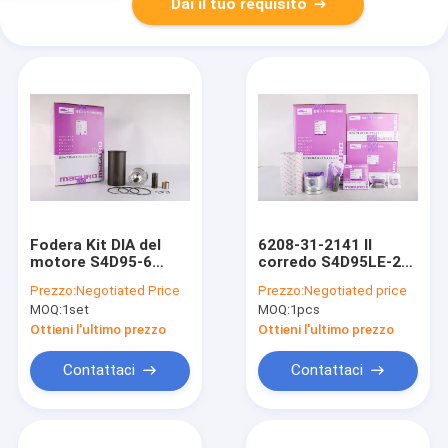
Dai il tuo requisito
Fodera Kit DIA del
6208-31-2141 Il
motore S4D95-6
corredo S4D95LE-2
95mm 6207-31-2180
PC60-7 PC78US-5/6
Prezzo:
Negotiated Price
Prezzo:
Negotiated price
6209-31-2400 6207-
della fodera del
MOQ:
1set
MOQ:
1pcs
31-3530
cilindro misura il
motore di KOMATSU
Ottieni l'ultimo prezzo
Ottieni l'ultimo prezzo
Contattaci
Contattaci