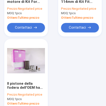
motore di Kit For
114mm di Kit Fit
Fasce elastiche del motore
KOMATSU
SA6D114 KOMATSU
Prezzo:
Negotiated price
Prezzo:
Negotiated price
SAA4D95LE-3 del
della fodera del
MOQ:
Corredo della fodera del cilindro
1pcs
MOQ:
1pcs
cilindro della manica
cilindro dei cyls
Ottieni l'ultimo prezzo
Ottieni l'ultimo prezzo
Guarnizione della testata
Contattaci
Contattaci
Corredo della guarnizione del motore
Parti della sovralimentazione del motore
Cuscinetti del reattore diesel
Sostituzione del disco di frizione
Iniettore di combustibile diesel
Il pistone della
Pompa idraulica del motore
fodera dell'OEM ha
messo il diametro
Prezzo:
Negotiated price
adatto 95mm del
Pompa dell'estrattore dell'olio
MOQ:
1pcs
motore di
SAA4D95LE-5
Ottieni l'ultimo prezzo