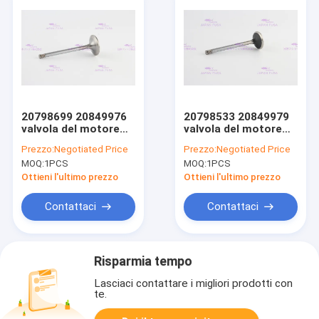
20798699 20849976
20798533 20849979
valvola del motore
valvola del motore
diesel D6E per
diesel D6E per
Prezzo:
Negotiated Price
Prezzo:
Negotiated Price
EC210B EC220D
EC210B EC220D
MOQ:
1PCS
MOQ:
1PCS
EW145B EW205D
EW145B EW205D
Ottieni l'ultimo prezzo
Ottieni l'ultimo prezzo
Contattaci
Contattaci
Risparmia tempo
Lasciaci contattare i migliori prodotti con
te.