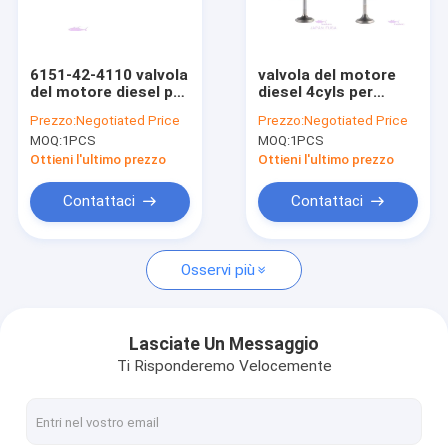
Chi siamo
Fatory Tour
6151-42-4110 valvola
valvola del motore
del motore diesel per
diesel 4cyls per
Controllo di qualità
KOMATSU S6D125-6
CATERPILLARR C7
Prezzo:
Negotiated Price
Prezzo:
Negotiated Price
217-5213
MOQ:
1PCS
MOQ:
1PCS
Contattaci
Ottieni l'ultimo prezzo
Ottieni l'ultimo prezzo
Richiedere un preventivo
Contattaci
Contattaci
VR
Osservi più
Pezzi di ricambio dei motori
Lasciate Un Messaggio
Ti Risponderemo Velocemente
Fodera del cilindro del motore
Pistone del motore diesel