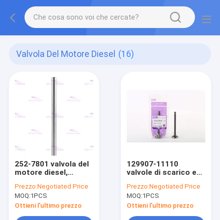
Valvola Del Motore Diesel
(16)
252-7801 valvola del
129907-11110
motore diesel,
valvole di scarico e
valvola per aria del
dell'assunzione per
Prezzo:
Negotiated Price
Prezzo:
Negotiated Price
motore C7 per CATT
YANMAR 4TNV94/98
MOQ:
1PCS
MOQ:
1PCS
324D 325D 329D
3126B
Ottieni l'ultimo prezzo
Ottieni l'ultimo prezzo