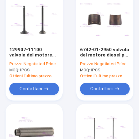
129907-11100
6742-01-2950 valvola
valvola del motore
del motore diesel per
diesel per Yanmar
KOMATSU SAA6D114-
Prezzo:
Negotiated Price
Prezzo:
Negotiated Price
4TNV94 4TNV98
1
MOQ:
1PCS
MOQ:
1PCS
Ottieni l'ultimo prezzo
Ottieni l'ultimo prezzo
Contattaci
Contattaci
Casa
Prodotti
Mostra VR