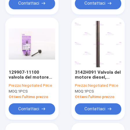
Contattaci
Contattaci
129907-11100
3142H091 Valvola del
valvola del motore
motore diesel,
diesel per
Valvola di
Prezzo:
Negotiated Price
Prezzo:
Negotiated Price
l'escavatore
aspirazione C6.6 Per
MOQ:
1PCS
MOQ:
1PCS
4TNV94/98 del
320D 323D 326D 329D
motore di Yanmar
336
Ottieni l'ultimo prezzo
Ottieni l'ultimo prezzo
Contattaci
Contattaci