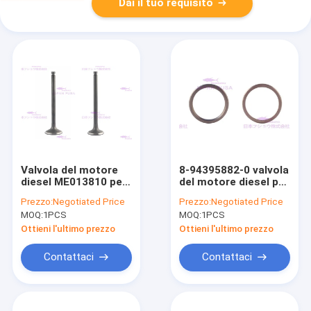
Dai il tuo requisito
Valvola del motore
8-94395882-0 valvola
diesel ME013810 per
del motore diesel per
Mitsubishi 4D31
ISUZU 4HK1TC
Prezzo:
Negotiated Price
Prezzo:
Negotiated Price
6D31T 6D34
6HK1TC
MOQ:
1PCS
MOQ:
1PCS
Ottieni l'ultimo prezzo
Ottieni l'ultimo prezzo
Contattaci
Contattaci