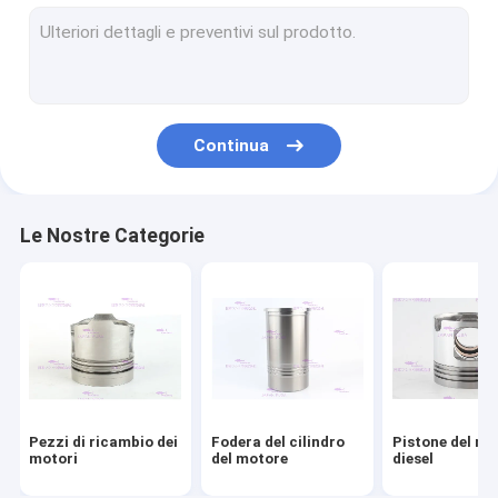
Fasce elastiche del motore
Corredo della fodera del cilindro
Guarnizione della testata
Continua
Corredo della guarnizione del motore
Parti della sovralimentazione del motore
Le Nostre Categorie
Cuscinetti del reattore diesel
Sostituzione del disco di frizione
Iniettore di combustibile diesel
Pompa idraulica del motore
Pezzi di ricambio dei
Fodera del cilindro
Pistone del mo
Pompa dell'estrattore dell'olio
motori
del motore
diesel