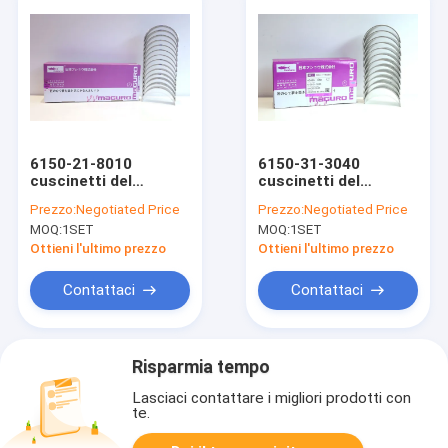
6150-21-8010
6150-31-3040
cuscinetti del
cuscinetti del
reattore diesel,
reattore diesel,
Prezzo:
Negotiated Price
Prezzo:
Negotiated Price
cuscinetto principale
KOMATSU 6D125 che
MOQ:
1SET
MOQ:
1SET
del motore di
sopporta la barretta
KOMATSU 6D125
di raggiro
Ottieni l'ultimo prezzo
Ottieni l'ultimo prezzo
Contattaci
Contattaci
Risparmia tempo
Lasciaci contattare i migliori prodotti con
te.