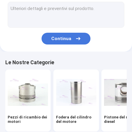
Fasce elastiche del motore
Corredo della fodera del cilindro
Guarnizione della testata
Continua
Corredo della guarnizione del motore
Parti della sovralimentazione del motore
Le Nostre Categorie
Cuscinetti del reattore diesel
Sostituzione del disco di frizione
Iniettore di combustibile diesel
Pompa idraulica del motore
Pezzi di ricambio dei
Fodera del cilindro
Pistone del mo
Pompa dell'estrattore dell'olio
motori
del motore
diesel