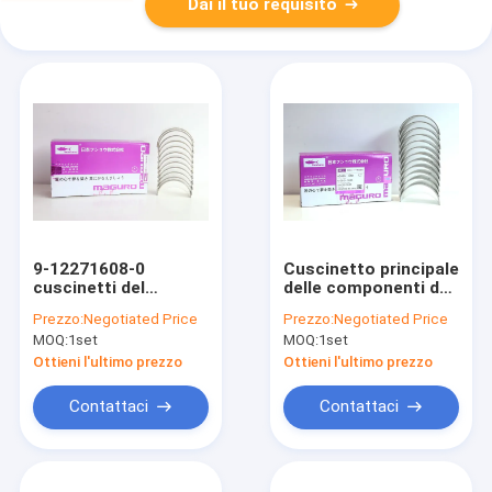
Dai il tuo requisito
9-12271608-0
Cuscinetto principale
cuscinetti del
delle componenti del
reattore diesel per
motore per
Prezzo:
Negotiated Price
Prezzo:
Negotiated Price
ISUZU 6BD16BG1T
KOMATSU 6D125
MOQ:
1set
MOQ:
1set
6150-31-3040
Ottieni l'ultimo prezzo
Ottieni l'ultimo prezzo
Contattaci
Contattaci