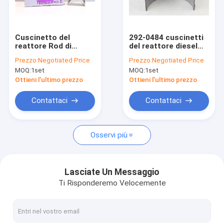
Chi siamo
Fatory Tour
Cuscinetto del
292-0484 cuscinetti
reattore Rod di
del reattore diesel
Controllo di qualità
Mitsubishi S6KT
Rod For C13
Prezzo:
Negotiated Price
Prezzo:
Negotiated Price
34219-00500
MOQ:
1set
MOQ:
1set
Contattaci
Ottieni l'ultimo prezzo
Ottieni l'ultimo prezzo
Richiedere un preventivo
Contattaci
Contattaci
VR
Osservi più
Pezzi di ricambio dei motori
Lasciate Un Messaggio
Ti Risponderemo Velocemente
Fodera del cilindro del motore
Pistone del motore diesel