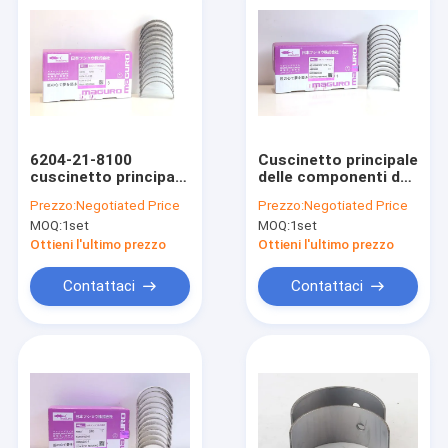
6204-21-8100
Cuscinetto principale
cuscinetto principale
delle componenti del
del motore per
motore per
Prezzo:
Negotiated Price
Prezzo:
Negotiated Price
KOMATSU 6D95
KOMATSU 6D102
MOQ:
1set
MOQ:
1set
6D107 4893693
Ottieni l'ultimo prezzo
Ottieni l'ultimo prezzo
Contattaci
Contattaci
Casa
Prodotti
Mostra VR