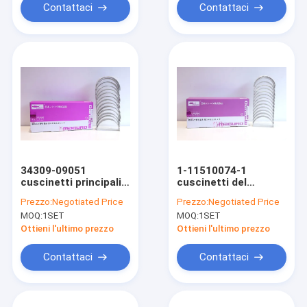
Contattaci
Contattaci
34309-09051
1-11510074-1
cuscinetti principali
cuscinetti del
del motore per
reattore diesel per il
Prezzo:
Negotiated Price
Prezzo:
Negotiated Price
MITSUBISHI S6KT
cuscinetto principale
MOQ:
1SET
MOQ:
1SET
320B 320C
di Isuzu 6BD1 6BG1
Ottieni l'ultimo prezzo
Ottieni l'ultimo prezzo
Contattaci
Contattaci