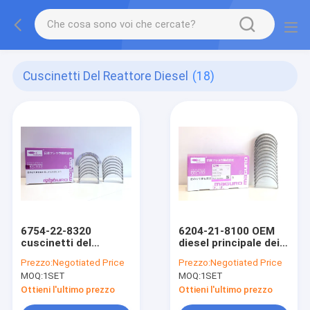
Cuscinetti Del Reattore Diesel
(18)
6754-22-8320
6204-21-8100 OEM
cuscinetti del
diesel principale dei
reattore diesel per
cuscinetti del
Prezzo:
Negotiated Price
Prezzo:
Negotiated Price
KOMATSU 6D102
reattore per il
MOQ:
1SET
MOQ:
1SET
6D107
Giappone KOMATSU
6D95
Ottieni l'ultimo prezzo
Ottieni l'ultimo prezzo