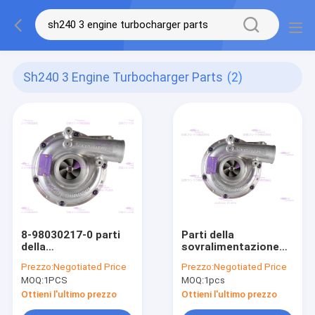
Sh240 3 Engine Turbocharger Parts
(2)
8-98030217-0 parti
Parti della
della
sovralimentazione
sovralimentazione
del motore diesel
Prezzo:
Negotiated Price
Prezzo:
Negotiated Price
del motore diesel per
4HK1 8-98030217-0
MOQ:
1PCS
MOQ:
1pcs
ISUZU 4HK1 SH240-3
Ottieni l'ultimo prezzo
Ottieni l'ultimo prezzo