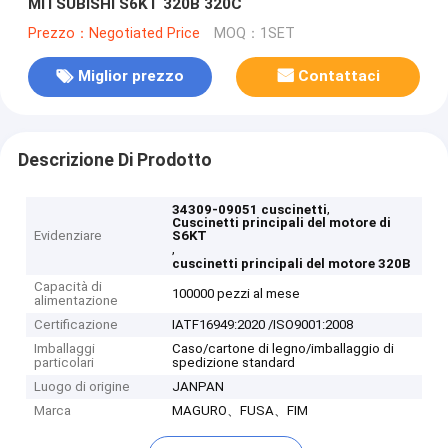
MITSUBISHI S6KT 320B 320C
Prezzo：Negotiated Price
MOQ：1SET
Miglior prezzo
Contattaci
Descrizione Di Prodotto
,
34309-09051 cuscinetti
Cuscinetti principali del motore di
Evidenziare
S6KT
,
cuscinetti principali del motore 320B
Capacità di
100000 pezzi al mese
alimentazione
Certificazione
IATF16949:2020 /ISO9001:2008
Imballaggi
Caso/cartone di legno/imballaggio di
particolari
spedizione standard
Luogo di origine
JANPAN
Marca
MAGURO、FUSA、FIM