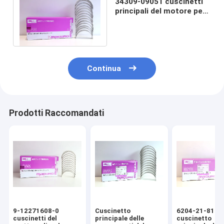
34309-09051 cuscinetti
principali del motore per
MITSUBISHI S6KT 320B
320C
Continua
Prodotti Raccomandati
9-12271608-0
Cuscinetto
6204-21-8100
cuscinetti del
principale delle
cuscinetto