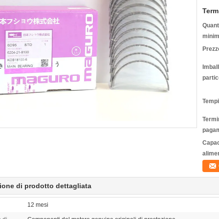
Term
Quanti
minim
Prezz
Imbal
partic
Tempi
Termin
pagam
Capac
alime
ione di prodotto dettagliata
12 mesi