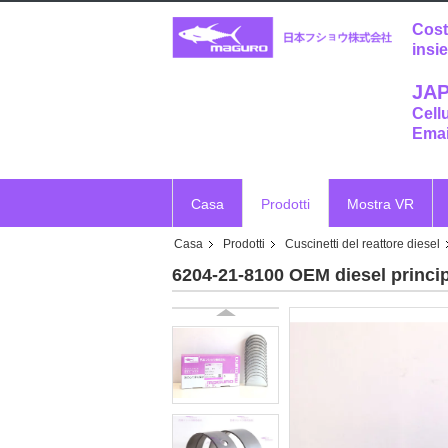
Cost
insi
JAP
Cell
Emai
Casa
Prodotti
Mostra VR
Casa
Prodotti
Cuscinetti del reattore diesel
6204-21-8100 OEM diesel princip