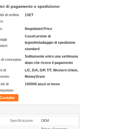
ini di pagamento e spedizione:
tà di ordine
1SET
o:
o:
Negotiated Price
Caso/cartone di
laggi
legno/imballaggio di spedizione
olari:
standard
Solitamente entro una settimana
 di consegna:
dopo che riceve il pagamento
i di
L/C, D/A, D/P, T/T, Western Union,
ento:
MoneyGram
ità di
100000 pezzi al mese
ntazione:
Contatto
Specificazione:
OEM