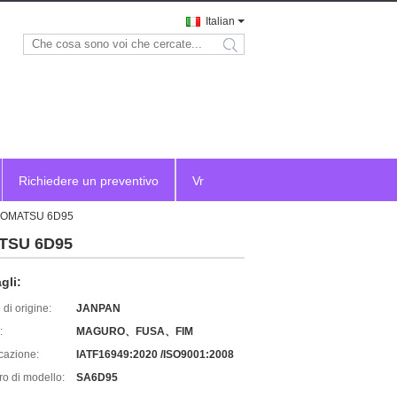
Italian
search
Richiedere un preventivo
Vr
ne KOMATSU 6D95
MATSU 6D95
gli:
di origine:
JANPAN
:
MAGURO、FUSA、FIM
icazione:
IATF16949:2020 /ISO9001:2008
o di modello:
SA6D95