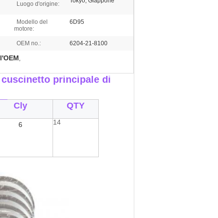
Tokyo, Giappone
Luogo d'origine:
Modello del
6D95
motore:
OEM no.:
6204-21-8100
ll'OEM
,
 cuscinetto principale di
__
Cly
QTY
14
6