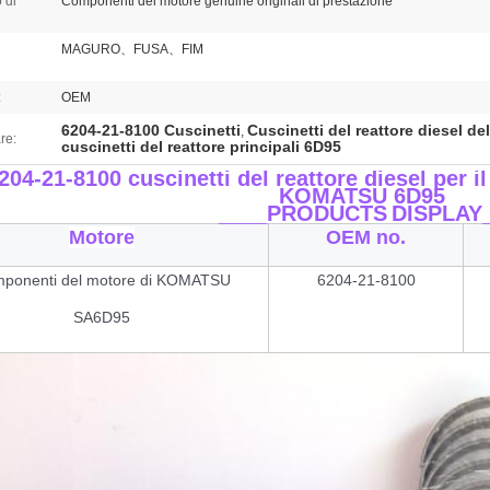
 di
Componenti del motore genuine originali di prestazione
MAGURO、FUSA、FIM
:
OEM
6204-21-8100 Cuscinetti
Cuscinetti del reattore diesel de
,
re:
cuscinetti del reattore principali 6D95
204-21-8100 cuscinetti del reattore diesel per il
KOMATSU 6D95
____PRODUCTS
DISPLAY
Motore
OEM no.
ponenti del motore di KOMATSU
6204-21-8100
SA6D95