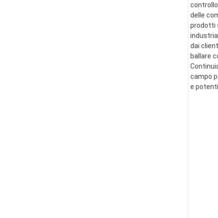
controllo
delle co
prodotti 
industria
dai clien
ballare 
Continui
campo per
e potent