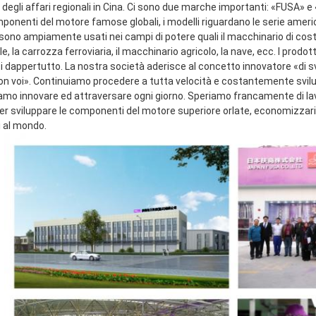
 degli affari regionali in Cina. Ci sono due marche importanti: «FUSA» 
mponenti del motore famose globali, i modelli riguardano le serie ameri
sono ampiamente usati nei campi di potere quali il macchinario di costru
le, la carrozza ferroviaria, il macchinario agricolo, la nave, ecc. I prodot
ti dappertutto. La nostra società aderisce al concetto innovatore «di s
con voi». Continuiamo procedere a tutta velocità e costantemente svilup
amo innovare ed attraversare ogni giorno. Speriamo francamente di lavor
 sviluppare le componenti del motore superiore orlate, economizzarici d'
i al mondo.