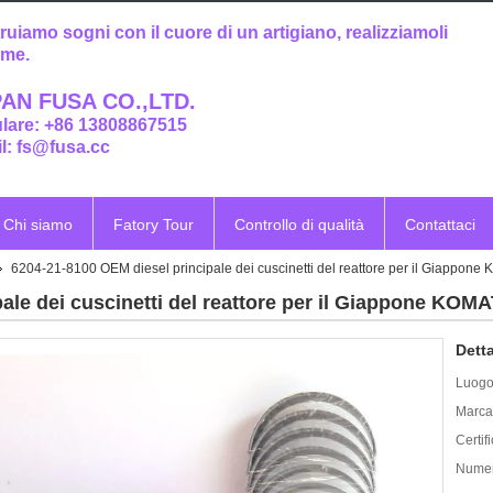
ruiamo sogni con il cuore di un artigiano, realizziamoli
eme.
AN FUSA CO.,LTD.
ulare: +86 13808867515
l: fs@fusa.cc
Chi siamo
Fatory Tour
Controllo di qualità
Contattaci
6204-21-8100 OEM diesel principale dei cuscinetti del reattore per il Giappo
ale dei cuscinetti del reattore per il Giappone KO
Detta
Luogo 
Marca
Certif
Numer