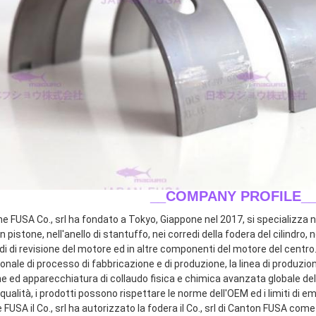
__COMPANY PROFILE_
ne FUSA Co., srl ha fondato a Tokyo, Giappone nel 2017, si specializza ne
n pistone, nell'anello di stantuffo, nei corredi della fodera del cilindro, n
di di revisione del motore ed in altre componenti del motore del centro.
onale di processo di fabbricazione e di produzione, la linea di produzio
e ed apparecchiatura di collaudo fisica e chimica avanzata globale dell
qualità, i prodotti possono rispettare le norme dell'OEM ed i limiti di emi
FUSA il Co., srl ha autorizzato la fodera il Co., srl di Canton FUSA come