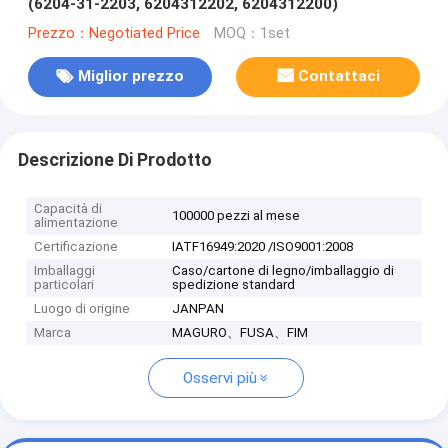
(6204-31-2203, 6204312202, 6204312200)
Prezzo：Negotiated Price
MOQ：1set
Miglior prezzo
Contattaci
Descrizione Di Prodotto
Capacità di
100000 pezzi al mese
alimentazione
Certificazione
IATF16949:2020 /ISO9001:2008
Imballaggi
Caso/cartone di legno/imballaggio di
particolari
spedizione standard
Luogo di origine
JANPAN
Marca
MAGURO、FUSA、FIM
Osservi più