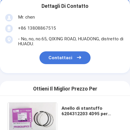
Dettagli Di Contatto
Mr. chen
+86 13808867515
- No, no, no.65, QIXING ROAD, HUADONG, distretto di
HUADU.
Contattaci
Ottieni Il Miglior Prezzo Per
Anello di stantuffo
6204312203 4D95 per
KOMATSU (6204-31-2203,
6204312202, 6204312200)