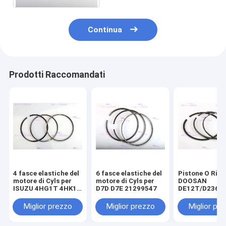
Continua
Prodotti Raccomandati
4 fasce elastiche del
6 fasce elastiche del
Pistone O Ring
motore di Cyls per
motore di Cyls per
DOOSAN
ISUZU 4HG1T 4HK1T
D7D D7E 21299547
DE12T/D2366
8-98040125-0
65.02503-8238
componenti de
Miglior prezzo
Miglior prezzo
Miglior pr
motore