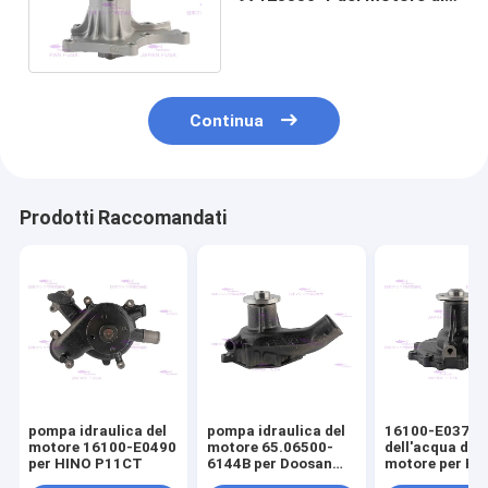
4JB1 5-87610088-0 per
ISUZU ZAX60
Continua
Prodotti Raccomandati
pompa idraulica del
pompa idraulica del
16100-E0372 
motore 16100-E0490
motore 65.06500-
dell'acqua del
per HINO P11CT
6144B per Doosan
motore per HI
DB58-7
J05E-TM 1610