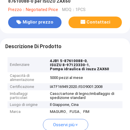
87610088-0 per ISUZU ZAX60
Prezzo：Negotiated Price
MOQ：1PCS
Miglior prezzo
Contattaci
Descrizione Di Prodotto
,
4JB1 5-87610088-0
Evidenziare
,
ISUZU 8-97123330-1
Pompa idraulica di isuzu ZAX60
Capacità di
5000 pezzi al mese
alimentazione
Certificazione
IATF16949:2020 /ISO9001:2008
Imballaggi
Caso/cartone di legno/imballaggio di
particolari
spedizione standard
Luogo di origine
Il Giappone, Cina
Marca
MAGURO、FUSA、FIM
Osservi più