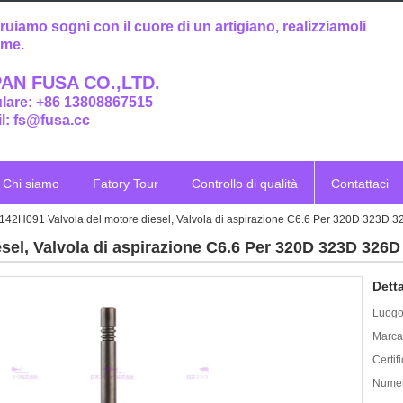
ruiamo sogni con il cuore di un artigiano, realizziamoli
eme.
AN FUSA CO.,LTD.
ulare: +86 13808867515
l: fs@fusa.cc
Chi siamo
Fatory Tour
Controllo di qualità
Contattaci
142H091 Valvola del motore diesel, Valvola di aspirazione C6.6 Per 320D 323D 
sel, Valvola di aspirazione C6.6 Per 320D 323D 326
Detta
Luogo 
Marca
Certif
Numer