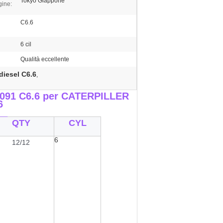
Tokyo Giappone
gine:
C6.6
6 cil
Qualità eccellente
diesel C6.6
,
2H091 C6.6 per CATERPILLER
6
__
QTY
CYL
6
12/12