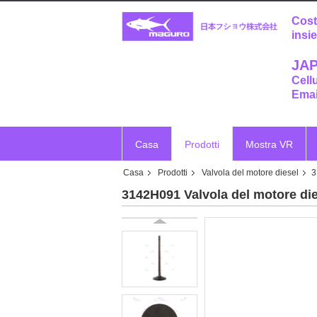
Cost
insi
JAP
Cell
Emai
Casa
Prodotti
Mostra VR
Casa
Prodotti
Valvola del motore diesel
3
3142H091 Valvola del motore die