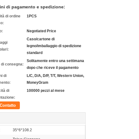
ini di pagamento e spedizione:
tà di ordine
1PCS
o:
o:
Negotiated Price
Caso/cartone di
laggi
legno/imballaggio di spedizione
olari:
standard
Solitamente entro una settimana
 di consegna:
dopo che riceve il pagamento
i di
L/C, D/A, D/P, T/T, Western Union,
ento:
MoneyGram
ità di
100000 pezzi al mese
ntazione:
Contatto
:
35*6*108.2