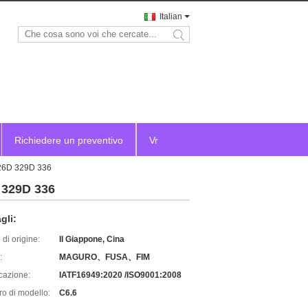
Italian
search
Richiedere un preventivo
Vr
326D 329D 336
D 329D 336
gli:
di origine:
Il Giappone, Cina
:
MAGURO、FUSA、FIM
icazione:
IATF16949:2020 /ISO9001:2008
o di modello:
C6.6