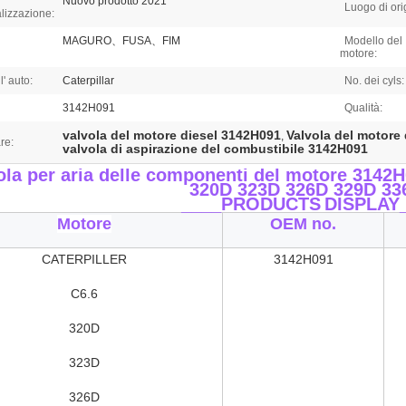
Nuovo prodotto 2021
Luogo di ori
lizzazione:
MAGURO、FUSA、FIM
Modello del
motore:
' auto:
Caterpillar
No. dei cyls:
3142H091
Qualità:
valvola del motore diesel 3142H091
Valvola del motore 
,
re:
valvola di aspirazione del combustibile 3142H091
ola per aria delle componenti del motore 314
320D 323D 326D 329D 33
____PRODUCTS
DISPLAY
Motore
OEM no.
CATERPILLER
3142H091
C6.6
320D
323D
326D