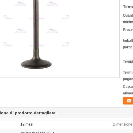
Term
Quanti
minim
Prezz
Imbal
partic
Tempi
Termin
pagam
Capac
alime
ione di prodotto dettagliata
12 mesi
Dimensione