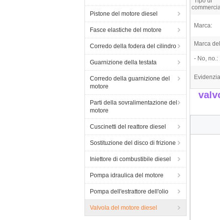
Tipo di
commercia
Pistone del motore diesel
Marca:
Fasce elastiche del motore
Marca dell
Corredo della fodera del cilindro
- No, no.:
Guarnizione della testata
Evidenzia
Corredo della guarnizione del
motore
valv
Parti della sovralimentazione del
motore
Cuscinetti del reattore diesel
Sostituzione del disco di frizione
Iniettore di combustibile diesel
Pompa idraulica del motore
Pompa dell'estrattore dell'olio
Valvola del motore diesel