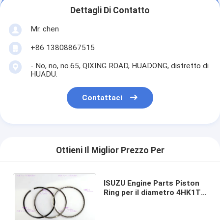
Dettagli Di Contatto
Mr. chen
+86 13808867515
- No, no, no.65, QIXING ROAD, HUADONG, distretto di
HUADU.
Contattaci
Ottieni Il Miglior Prezzo Per
ISUZU Engine Parts Piston
Ring per il diametro 4HK1TC
UN OEM da 115 millimetri 8-
98040125-0