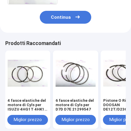
Continua
Prodotti Raccomandati
4 fasce elastiche del
6 fasce elastiche del
Pistone O Ring
motore di Cyls per
motore di Cyls per
DOOSAN
ISUZU 4HG1T 4HK1T
D7D D7E 21299547
DE12T/D2366
8-98040125-0
65.02503-8238
componenti de
Miglior prezzo
Miglior prezzo
Miglior pr
motore