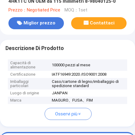
4HK1TC UN OEM da 115 millimetri 8-98040125-0
Prezzo：Negotiated Price
MOQ：1set
Miglior prezzo
Contattaci
Descrizione Di Prodotto
Capacità di
100000 pezzi al mese
alimentazione
Certificazione
IATF16949:2020 /ISO9001:2008
Imballaggi
Caso/cartone di legno/imballaggio di
particolari
spedizione standard
Luogo di origine
JANPAN
Marca
MAGURO、FUSA、FIM
Osservi più