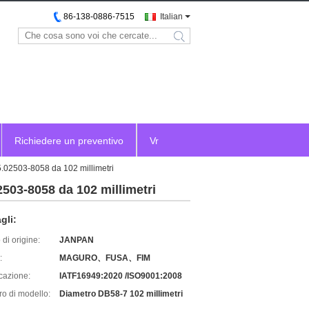
86-138-0886-7515
Italian
search
Richiedere un preventivo
Vr
5.02503-8058 da 102 millimetri
2503-8058 da 102 millimetri
gli:
di origine:
JANPAN
:
MAGURO、FUSA、FIM
icazione:
IATF16949:2020 /ISO9001:2008
o di modello:
Diametro DB58-7 102 millimetri