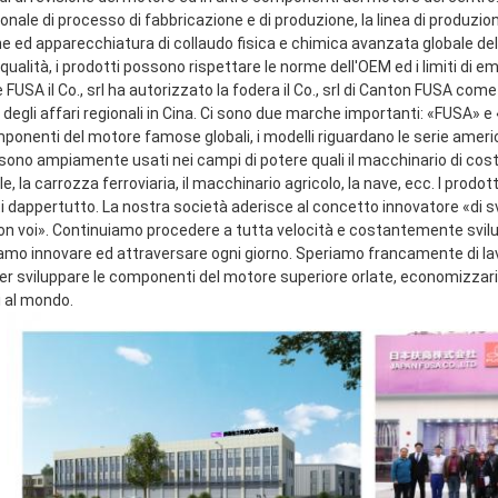
onale di processo di fabbricazione e di produzione, la linea di produzio
e ed apparecchiatura di collaudo fisica e chimica avanzata globale dell
qualità, i prodotti possono rispettare le norme dell'OEM ed i limiti di emi
FUSA il Co., srl ha autorizzato la fodera il Co., srl di Canton FUSA come
 degli affari regionali in Cina. Ci sono due marche importanti: «FUSA» 
mponenti del motore famose globali, i modelli riguardano le serie ameri
sono ampiamente usati nei campi di potere quali il macchinario di costru
le, la carrozza ferroviaria, il macchinario agricolo, la nave, ecc. I prodot
ti dappertutto. La nostra società aderisce al concetto innovatore «di s
con voi». Continuiamo procedere a tutta velocità e costantemente svilup
amo innovare ed attraversare ogni giorno. Speriamo francamente di lavor
 sviluppare le componenti del motore superiore orlate, economizzarici d'
i al mondo.