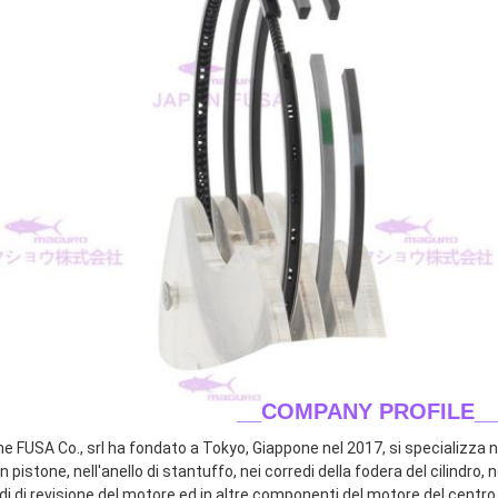
__COMPANY PROFILE_
ne FUSA Co., srl ha fondato a Tokyo, Giappone nel 2017, si specializza ne
n pistone, nell'anello di stantuffo, nei corredi della fodera del cilindro, n
di di revisione del motore ed in altre componenti del motore del centro.