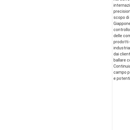
internazi
precision
scopo di 
Giappone 
controllo
delle co
prodotti 
industria
dai clien
ballare 
Continui
campo per
e potent