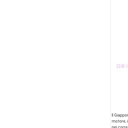
Il Giappo
motore, i
nei corre