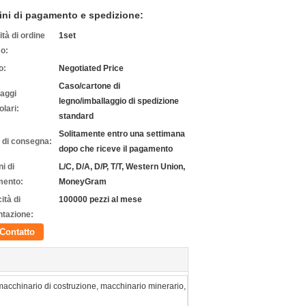
ini di pagamento e spedizione:
tà di ordine
1set
o:
o:
Negotiated Price
Caso/cartone di
laggi
legno/imballaggio di spedizione
olari:
standard
Solitamente entro una settimana
 di consegna:
dopo che riceve il pagamento
i di
L/C, D/A, D/P, T/T, Western Union,
ento:
MoneyGram
ità di
100000 pezzi al mese
ntazione:
Contatto
macchinario di costruzione, macchinario minerario,