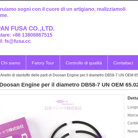
ruiamo sogni con il cuore di un artigiano, realizziamoli
eme.
AN FUSA CO.,LTD.
ulare: +86 13808867515
l: fs@fusa.cc
Chi siamo
Fatory Tour
Controllo di qualità
Contattaci
Anello di stantuffo delle parti di Doosan Engine per il diametro DB58-7 UN OEM 6
 di Doosan Engine per il diametro DB58-7 UN OEM 65.0
Detta
Luogo 
Marca
Certif
Numer