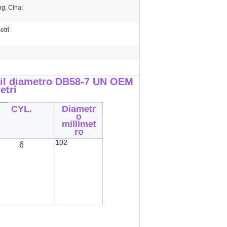
g, Cina;
etri
r il diametro DB58-7 UN OEM
etri
__
CYL.
Diametr
o
millimet
ro
102
6