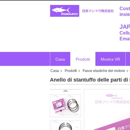
Cost
insi
JAP
Cell
Emai
Casa
Prodotti
Mostra VR
Casa
Prodotti
Fasce elastiche del motore
Anello di stantuffo delle parti