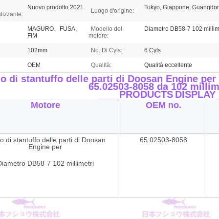
Nuovo prodotto 2021
Tokyo, Giappone; Guangdon
Luogo d'origine:
lizzante:
MAGURO、FUSA、
Modello del
Diametro DB58-7 102 millim
FIM
motore:
102mm
No. Di Cyls:
6 Cyls
OEM
Qualità:
Qualità eccellente
lo di stantuffo delle parti di Doosan Engine pe
65.02503-8058 da 102 millim
____PRODUCTS
DISPLAY
Motore
OEM no.
o di stantuffo delle parti di Doosan
65.02503-8058
Engine per
Diametro DB58-7 102 millimetri