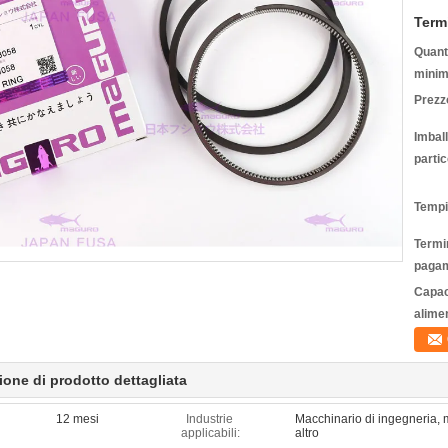
Term
Quanti
minim
Prezz
Imbal
partic
Tempi
Termin
pagam
Capac
alime
ione di prodotto dettagliata
12 mesi
Industrie
Macchinario di ingegneria, 
applicabili:
altro