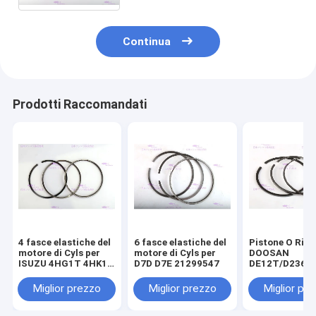
millimetri 129907-22050
Continua
Prodotti Raccomandati
4 fasce elastiche del
6 fasce elastiche del
Pistone O Ring
motore di Cyls per
motore di Cyls per
DOOSAN
ISUZU 4HG1T 4HK1T
D7D D7E 21299547
DE12T/D2366
8-98040125-0
65.02503-8238
componenti de
Miglior prezzo
Miglior prezzo
Miglior pr
motore