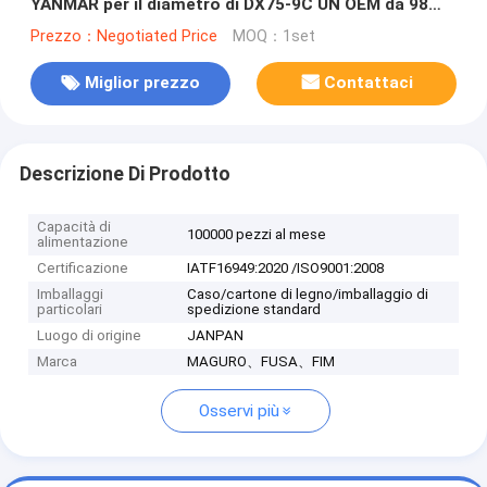
YANMAR per il diametro di DX75-9C UN OEM da 98
millimetri 129907-22050
Prezzo：Negotiated Price
MOQ：1set
Miglior prezzo
Contattaci
Descrizione Di Prodotto
Capacità di
100000 pezzi al mese
alimentazione
Certificazione
IATF16949:2020 /ISO9001:2008
Imballaggi
Caso/cartone di legno/imballaggio di
particolari
spedizione standard
Luogo di origine
JANPAN
Marca
MAGURO、FUSA、FIM
Osservi più