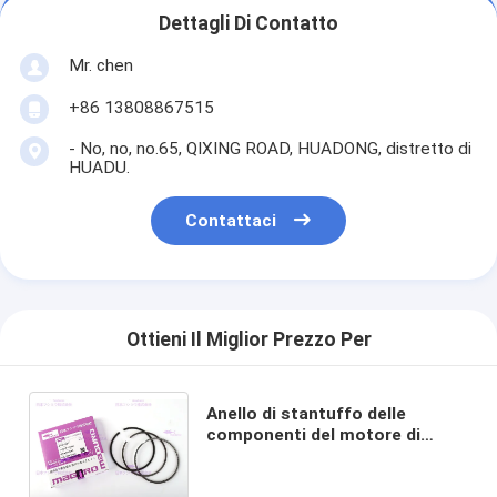
Dettagli Di Contatto
Mr. chen
+86 13808867515
- No, no, no.65, QIXING ROAD, HUADONG, distretto di
HUADU.
Contattaci
Ottieni Il Miglior Prezzo Per
Anello di stantuffo delle
componenti del motore di
YANMAR per il diametro di
DX75-9C UN OEM da 98