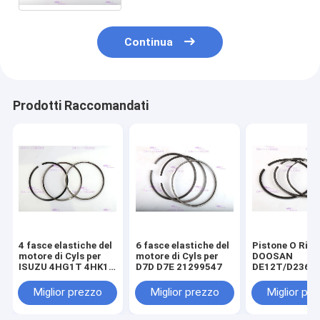
millimetri 129907-22050
Continua
Prodotti Raccomandati
4 fasce elastiche del
6 fasce elastiche del
Pistone O Ring
motore di Cyls per
motore di Cyls per
DOOSAN
ISUZU 4HG1T 4HK1T
D7D D7E 21299547
DE12T/D2366
8-98040125-0
65.02503-8238
componenti de
Miglior prezzo
Miglior prezzo
Miglior pr
motore