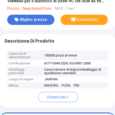
YANMAR per il diametro di DX88-9C UN OEM da 98
millimetri 129907-22050
Prezzo：Negotiated Price
MOQ：1set
Miglior prezzo
Contattaci
Descrizione Di Prodotto
Capacità di
100000 pezzi al mese
alimentazione
Certificazione
IATF16949:2020 /ISO9001:2008
Imballaggi
Caso/cartone di legno/imballaggio di
particolari
spedizione standard
Luogo di origine
JANPAN
Marca
MAGURO、FUSA、FIM
Osservi più