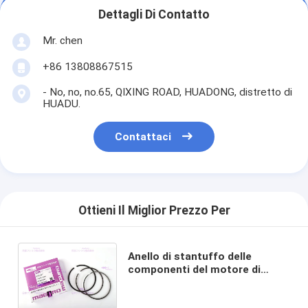
Dettagli Di Contatto
Mr. chen
+86 13808867515
- No, no, no.65, QIXING ROAD, HUADONG, distretto di
HUADU.
Contattaci
Ottieni Il Miglior Prezzo Per
Anello di stantuffo delle
componenti del motore di
YANMAR per il diametro di
DX88-9C UN OEM da 98