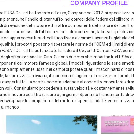
__COMPANY PROFILE_
ne FUSA Co., srl ha fondato a Tokyo, Giappone nel 2017, si specializza ne
n pistone, nell'anello di stantuffo, nei corredi della fodera del cilindro, n
di di revisione del motore ed in altre componenti del motore del centro.
onale di processo di fabbricazione e di produzione, la linea di produzio
e ed apparecchiatura di collaudo fisica e chimica avanzata globale dell
qualità, i prodotti possono rispettare le norme dell'OEM ed i limiti di emi
FUSA il Co., srl ha autorizzato la fodera il Co., srl di Canton FUSA come
 degli affari regionali in Cina. Ci sono due marche importanti: «FUSA» 
mponenti del motore famose globali, i modelli riguardano le serie ameri
sono ampiamente usati nei campi di potere quali il macchinario di costru
le, la carrozza ferroviaria, il macchinario agricolo, la nave, ecc. I prodot
ti dappertutto. La nostra società aderisce al concetto innovatore «di s
con voi». Continuiamo procedere a tutta velocità e costantemente svilup
amo innovare ed attraversare ogni giorno. Speriamo francamente di lavor
 sviluppare le componenti del motore superiore orlate, economizzarici d'
i al mondo.