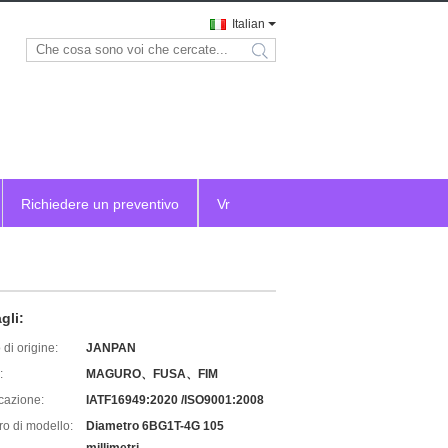
Italian
search
Richiedere un preventivo
Vr
gli:
di origine:
JANPAN
:
MAGURO、FUSA、FIM
icazione:
IATF16949:2020 /ISO9001:2008
o di modello:
Diametro 6BG1T-4G 105