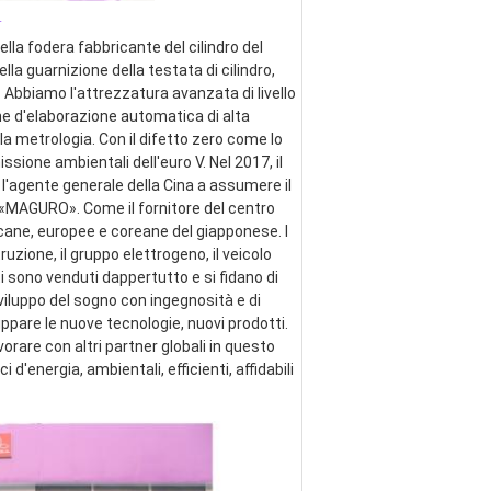
_
lla fodera fabbricante del cilindro del 
ella guarnizione della testata di cilindro, 
 Abbiamo l'attrezzatura avanzata di livello 
ne d'elaborazione automatica di alta 
a metrologia. Con il difetto zero come lo 
ssione ambientali dell'euro V. Nel 2017, il 
 l'agente generale della Cina a assumere il 
e «MAGURO». Come il fornitore del centro 
cane, europee e coreane del giapponese. I 
zione, il gruppo elettrogeno, il veicolo 
ti sono venduti dappertutto e si fidano di 
viluppo del sogno con ingegnosità e di 
pare le nuove tecnologie, nuovi prodotti. 
are con altri partner globali in questo 
energia, ambientali, efficienti, affidabili 