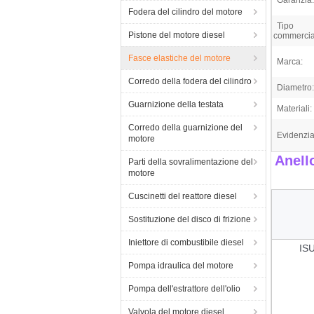
Garanzia:
Fodera del cilindro del motore
Tipo
Pistone del motore diesel
commercia
Fasce elastiche del motore
Marca:
Corredo della fodera del cilindro
Diametro:
Guarnizione della testata
Materiali:
Corredo della guarnizione del
Evidenzia
motore
Anell
Parti della sovralimentazione del
motore
Cuscinetti del reattore diesel
Sostituzione del disco di frizione
Iniettore di combustibile diesel
ISU
Pompa idraulica del motore
Pompa dell'estrattore dell'olio
Valvola del motore diesel