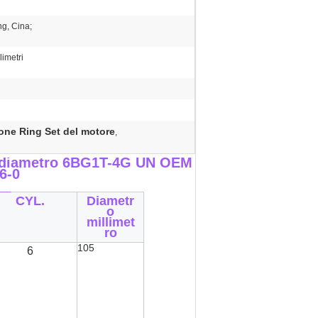
g, Cina;
imetri
one Ring Set del motore
,
 il diametro 6BG1T-4G UN OEM
6-0
__
CYL.
Diametr
o
millimet
ro
105
6