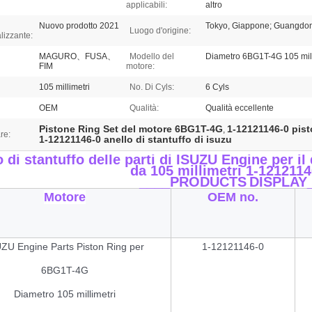
applicabili:
altro
Nuovo prodotto 2021
Tokyo, Giappone; Guangdon
Luogo d'origine:
lizzante:
MAGURO、FUSA、
Modello del
Diametro 6BG1T-4G 105 mill
FIM
motore:
105 millimetri
No. Di Cyls:
6 Cyls
OEM
Qualità:
Qualità eccellente
Pistone Ring Set del motore 6BG1T-4G
1-12121146-0 pist
,
re:
1-12121146-0 anello di stantuffo di isuzu
o di stantuffo delle parti di ISUZU Engine per
da 105 millimetri 1-1212114
____PRODUCTS
DISPLAY
Motore
OEM no.
ZU Engine Parts Piston Ring per
1-12121146-0
6BG1T-4G
Diametro 105 millimetri