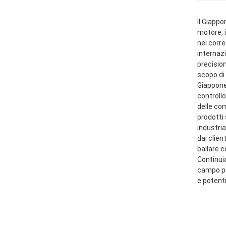
Il Giappo
motore, i
nei corre
internazi
precision
scopo di 
Giappone 
controllo
delle co
prodotti 
industria
dai clien
ballare 
Continui
campo per
e potent