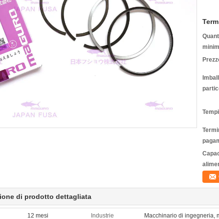
Term
Quanti
minim
Prezz
Imbal
partic
Tempi
Termin
pagam
Capac
alime
ione di prodotto dettagliata
12 mesi
Industrie
Macchinario di ingegneria, 