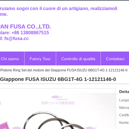
ruiamo sogni con il cuore di un artigiano, realizziamoli
eme.
AN FUSA CO.,LTD.
ulare: +86 13808867515
l: fs@fusa.cc
Chi siamo
Fatory Tour
Controllo di qualità
Contattaci
Pistone Ring Set del motore del Giappone FUSA ISUZU 6BG1T-4G 1-12121146-0
el Giappone FUSA ISUZU 6BG1T-4G 1-12121146-0
Detta
Luogo 
Marca
Certif
Numer