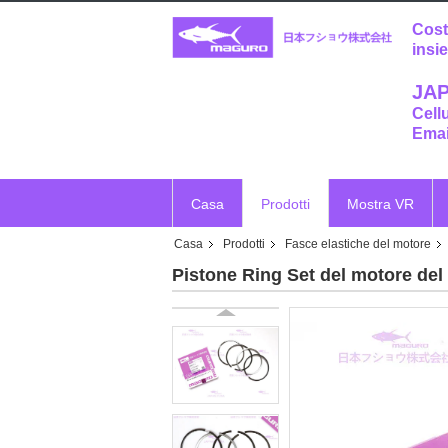
Cost
insi
JAP
Cell
Emai
Casa
Prodotti
Mostra VR
Casa
Prodotti
Fasce elastiche del motore
Pistone Ring Set del motore d