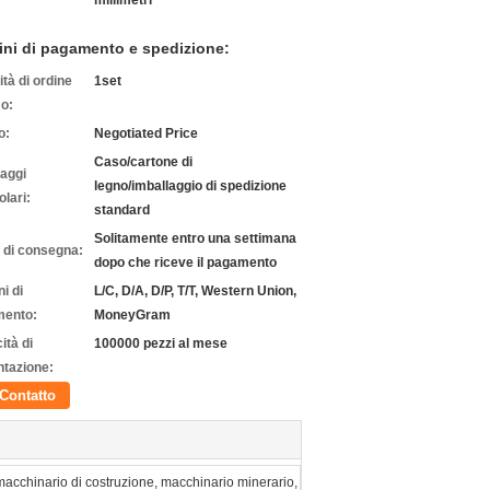
millimetri
ini di pagamento e spedizione:
tà di ordine
1set
o:
o:
Negotiated Price
Caso/cartone di
laggi
legno/imballaggio di spedizione
olari:
standard
Solitamente entro una settimana
 di consegna:
dopo che riceve il pagamento
i di
L/C, D/A, D/P, T/T, Western Union,
ento:
MoneyGram
ità di
100000 pezzi al mese
ntazione:
Contatto
macchinario di costruzione, macchinario minerario,