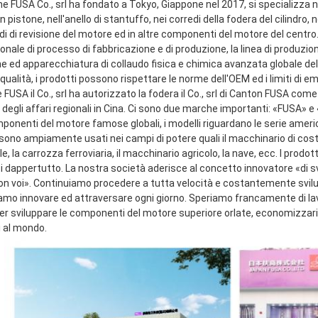
ne FUSA Co., srl ha fondato a Tokyo, Giappone nel 2017, si specializza ne
n pistone, nell'anello di stantuffo, nei corredi della fodera del cilindro, n
di di revisione del motore ed in altre componenti del motore del centro.
onale di processo di fabbricazione e di produzione, la linea di produzio
e ed apparecchiatura di collaudo fisica e chimica avanzata globale dell
qualità, i prodotti possono rispettare le norme dell'OEM ed i limiti di emi
FUSA il Co., srl ha autorizzato la fodera il Co., srl di Canton FUSA come
 degli affari regionali in Cina. Ci sono due marche importanti: «FUSA» 
mponenti del motore famose globali, i modelli riguardano le serie ameri
sono ampiamente usati nei campi di potere quali il macchinario di costru
le, la carrozza ferroviaria, il macchinario agricolo, la nave, ecc. I prodot
ti dappertutto. La nostra società aderisce al concetto innovatore «di s
con voi». Continuiamo procedere a tutta velocità e costantemente svilup
amo innovare ed attraversare ogni giorno. Speriamo francamente di lavor
 sviluppare le componenti del motore superiore orlate, economizzarici d'
i al mondo.