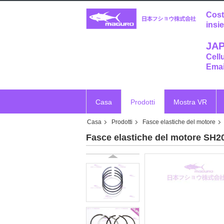
Cost
insi
JAP
Cell
Emai
Casa
Prodotti
Mostra VR
Casa
Prodotti
Fasce elastiche del motore
Fasce elastiche del motore SH2