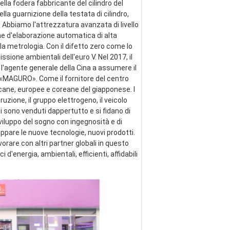
lla fodera fabbricante del cilindro del 
ella guarnizione della testata di cilindro, 
 Abbiamo l'attrezzatura avanzata di livello 
ne d'elaborazione automatica di alta 
a metrologia. Con il difetto zero come lo 
ssione ambientali dell'euro V. Nel 2017, il 
 l'agente generale della Cina a assumere il 
e «MAGURO». Come il fornitore del centro 
cane, europee e coreane del giapponese. I 
zione, il gruppo elettrogeno, il veicolo 
ti sono venduti dappertutto e si fidano di 
viluppo del sogno con ingegnosità e di 
pare le nuove tecnologie, nuovi prodotti. 
are con altri partner globali in questo 
energia, ambientali, efficienti, affidabili 