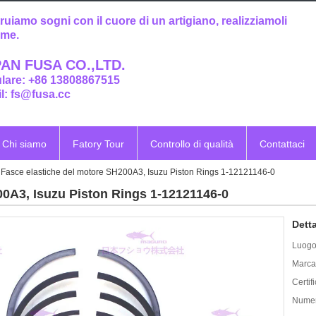
ruiamo sogni con il cuore di un artigiano, realizziamoli
eme.
AN FUSA CO.,LTD.
ulare: +86 13808867515
l: fs@fusa.cc
Chi siamo
Fatory Tour
Controllo di qualità
Contattaci
Fasce elastiche del motore SH200A3, Isuzu Piston Rings 1-12121146-0
00A3, Isuzu Piston Rings 1-12121146-0
Detta
Luogo 
Marca
Certif
Numer