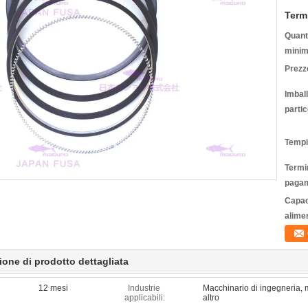
Term
Quanti
minim
Prezz
Imbal
partic
Tempi
Termin
pagam
Capac
alime
ione di prodotto dettagliata
12 mesi
Industrie
Macchinario di ingegneria, 
applicabili:
altro