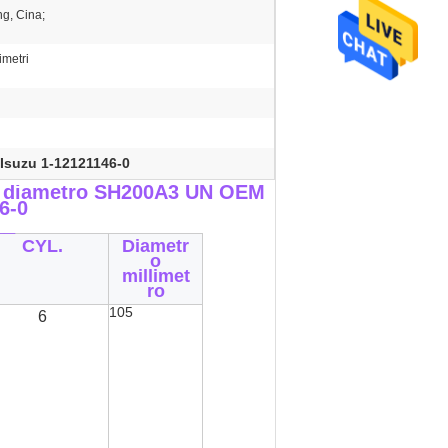
g, Cina;
metri
Isuzu 1-12121146-0
r il diametro SH200A3 UN OEM
6-0
__
CYL.
Diametr
o
millimet
ro
105
6