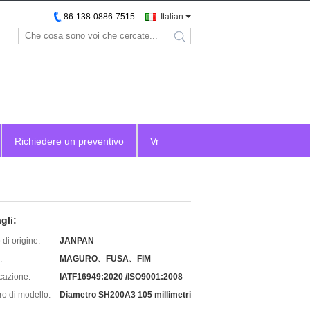
86-138-0886-7515
Italian
search
Richiedere un preventivo
Vr
gli:
di origine:
JANPAN
:
MAGURO、FUSA、FIM
icazione:
IATF16949:2020 /ISO9001:2008
o di modello:
Diametro SH200A3 105 millimetri