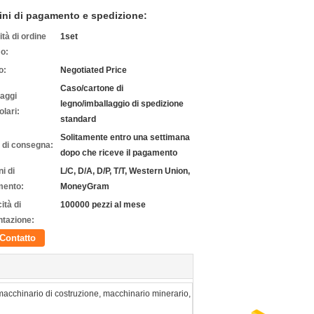
ini di pagamento e spedizione:
tà di ordine
1set
o:
o:
Negotiated Price
Caso/cartone di
laggi
legno/imballaggio di spedizione
olari:
standard
Solitamente entro una settimana
 di consegna:
dopo che riceve il pagamento
i di
L/C, D/A, D/P, T/T, Western Union,
ento:
MoneyGram
ità di
100000 pezzi al mese
ntazione:
Contatto
macchinario di costruzione, macchinario minerario,