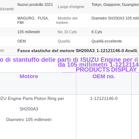
Nuovo prodotto 2021
Tokyo, Giappone; Guangdon
Luogo d'origine:
lizzante:
MAGURO、FUSA、
Modello del
Diametro SH200A3 105 milli
FIM
motore:
105 millimetri
No. Di Cyls:
6 Cyls
OEM
Qualità:
Qualità eccellente
Fasce elastiche del motore SH200A3
1-12121146-0 Anelli
re:
,
,
o di stantuffo delle parti di ISUZU Engine pe
da 105 millimetri 1-1212114
____PRODUCTS
DISPLAY
Motore
OEM no.
ZU Engine Parts Piston Ring per
1-12121146-0
SH200A3
Diametro 105 millimetri