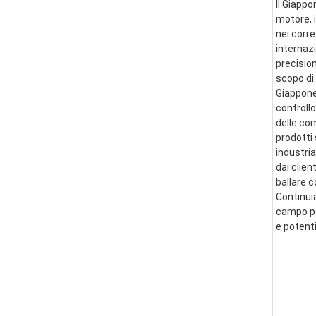
Il Giappo
motore, i
nei corre
internazi
precision
scopo di 
Giappone 
controllo
delle co
prodotti 
industria
dai clien
ballare 
Continui
campo per
e potent