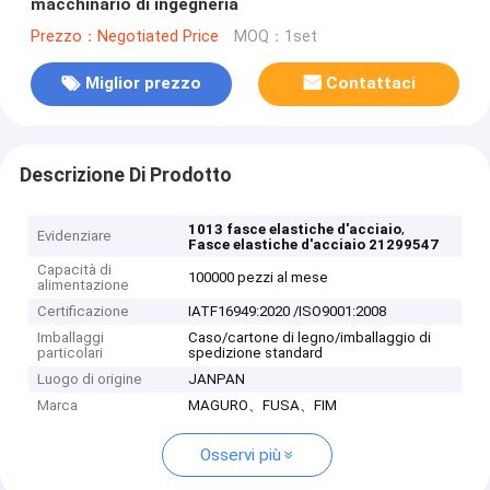
macchinario di ingegneria
Prezzo：Negotiated Price
MOQ：1set
Miglior prezzo
Contattaci
Descrizione Di Prodotto
,
1013 fasce elastiche d'acciaio
Evidenziare
Fasce elastiche d'acciaio 21299547
Capacità di
100000 pezzi al mese
alimentazione
Certificazione
IATF16949:2020 /ISO9001:2008
Imballaggi
Caso/cartone di legno/imballaggio di
particolari
spedizione standard
Luogo di origine
JANPAN
Marca
MAGURO、FUSA、FIM
Osservi più