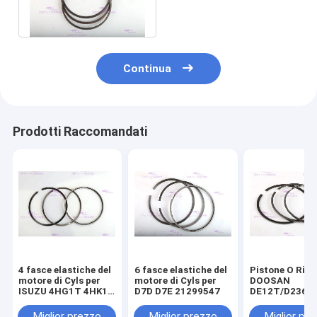
macchinario di
ingegneria
Continua
Prodotti Raccomandati
4 fasce elastiche del
6 fasce elastiche del
Pistone O Ring
motore di Cyls per
motore di Cyls per
DOOSAN
ISUZU 4HG1T 4HK1T
D7D D7E 21299547
DE12T/D2366
8-98040125-0
65.02503-8238
componenti de
Miglior prezzo
Miglior prezzo
Miglior pr