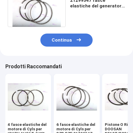
21299547 fasce
elastiche del generatore
per EC250D 12 mesi di
garanzia
Continua
Prodotti Raccomandati
4 fasce elastiche del
6 fasce elastiche del
Pistone O Ring
motore di Cyls per
motore di Cyls per
DOOSAN