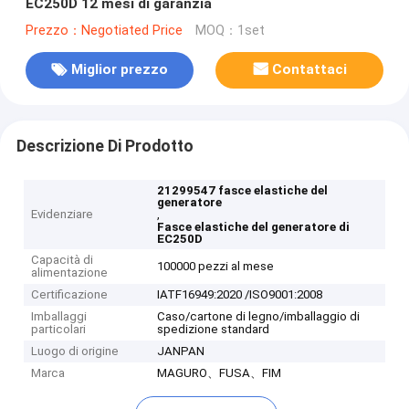
EC250D 12 mesi di garanzia
Prezzo：Negotiated Price
MOQ：1set
Miglior prezzo
Contattaci
Descrizione Di Prodotto
21299547 fasce elastiche del
generatore
Evidenziare
,
Fasce elastiche del generatore di
EC250D
Capacità di
100000 pezzi al mese
alimentazione
Certificazione
IATF16949:2020 /ISO9001:2008
Imballaggi
Caso/cartone di legno/imballaggio di
particolari
spedizione standard
Luogo di origine
JANPAN
Marca
MAGURO、FUSA、FIM