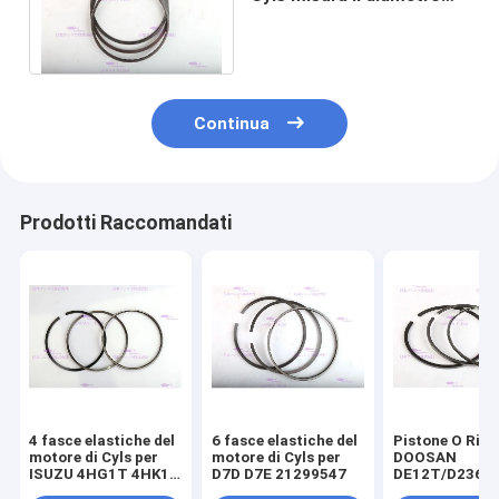
108 il millimetro 21299547
di EC360
Continua
Prodotti Raccomandati
4 fasce elastiche del
6 fasce elastiche del
Pistone O Ring
motore di Cyls per
motore di Cyls per
DOOSAN
ISUZU 4HG1T 4HK1T
D7D D7E 21299547
DE12T/D2366
8-98040125-0
65.02503-8238