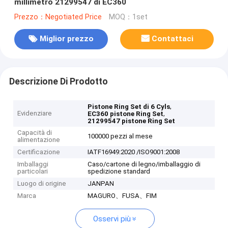
millimetro 21299547 di EC360
Prezzo：Negotiated Price
MOQ：1set
Miglior prezzo
Contattaci
Descrizione Di Prodotto
,
Pistone Ring Set di 6 Cyls
Evidenziare
,
EC360 pistone Ring Set
21299547 pistone Ring Set
Capacità di
100000 pezzi al mese
alimentazione
Certificazione
IATF16949:2020 /ISO9001:2008
Imballaggi
Caso/cartone di legno/imballaggio di
particolari
spedizione standard
Luogo di origine
JANPAN
Marca
MAGURO、FUSA、FIM
Osservi più