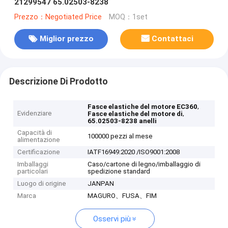
21299547 65.02503-8238
Prezzo：Negotiated Price
MOQ：1set
Miglior prezzo
Contattaci
Descrizione Di Prodotto
,
Fasce elastiche del motore EC360
Evidenziare
,
Fasce elastiche del motore di
65.02503-8238 anelli
Capacità di
100000 pezzi al mese
alimentazione
Certificazione
IATF16949:2020 /ISO9001:2008
Imballaggi
Caso/cartone di legno/imballaggio di
particolari
spedizione standard
Luogo di origine
JANPAN
Marca
MAGURO、FUSA、FIM
Osservi più