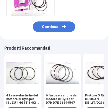
21299547 65.02503-
8238
Continua
Prodotti Raccomandati
4 fasce elastiche del
6 fasce elastiche del
Pistone O Ring
motore di Cyls per
motore di Cyls per
DOOSAN
ISUZU 4HG1T 4HK1T
D7D D7E 21299547
DE12T/D2366
8-98040125-0
65.02503-8238