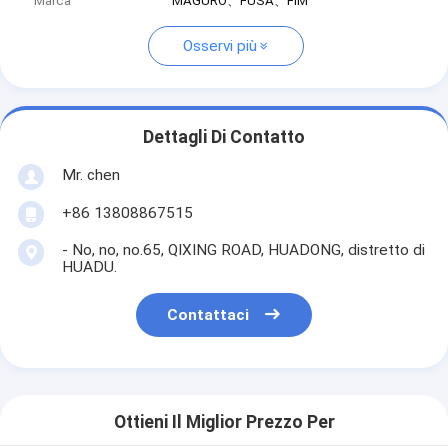
Marca
MAGURO、FUSA、FIM
Osservi più
Dettagli Di Contatto
Mr. chen
+86 13808867515
- No, no, no.65, QIXING ROAD, HUADONG, distretto di
HUADU.
Contattaci
Ottieni Il Miglior Prezzo Per