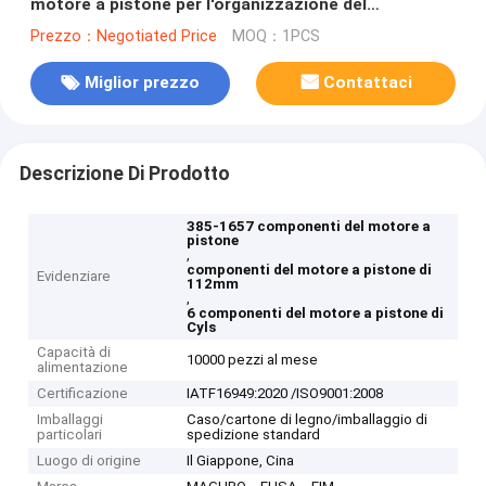
motore a pistone per l'organizzazione del
macchinario
Prezzo：Negotiated Price
MOQ：1PCS
Miglior prezzo
Contattaci
Descrizione Di Prodotto
385-1657 componenti del motore a
pistone
,
componenti del motore a pistone di
Evidenziare
112mm
,
6 componenti del motore a pistone di
Cyls
Capacità di
10000 pezzi al mese
alimentazione
Certificazione
IATF16949:2020 /ISO9001:2008
Imballaggi
Caso/cartone di legno/imballaggio di
particolari
spedizione standard
Luogo di origine
Il Giappone, Cina