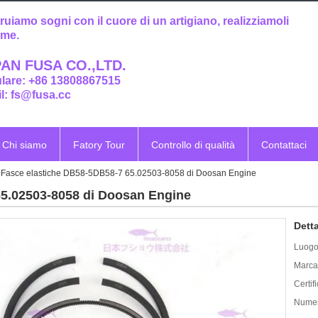
ruiamo sogni con il cuore di un artigiano, realizziamoli
eme.
AN FUSA CO.,LTD.
ulare: +86 13808867515
l: fs@fusa.cc
Chi siamo
Fatory Tour
Controllo di qualità
Contattaci
Fasce elastiche DB58-5DB58-7 65.02503-8058 di Doosan Engine
65.02503-8058 di Doosan Engine
Detta
Luogo 
Marca
Certif
Numer