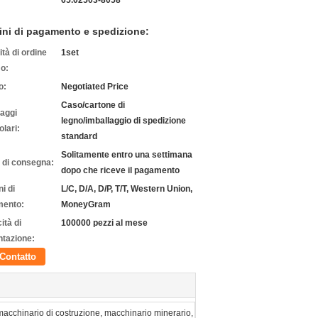
65.02503-8058
ini di pagamento e spedizione:
tà di ordine
1set
o:
o:
Negotiated Price
Caso/cartone di
laggi
legno/imballaggio di spedizione
olari:
standard
Solitamente entro una settimana
 di consegna:
dopo che riceve il pagamento
i di
L/C, D/A, D/P, T/T, Western Union,
ento:
MoneyGram
ità di
100000 pezzi al mese
ntazione:
Contatto
macchinario di costruzione, macchinario minerario,