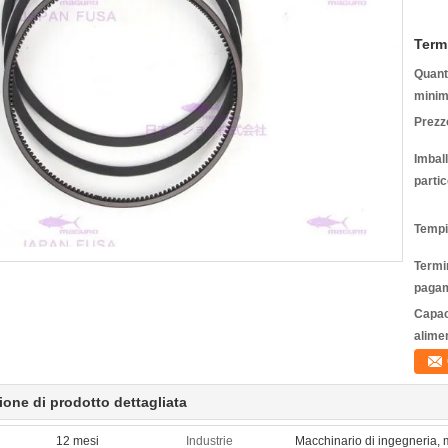
Term
Quanti
minim
Prezz
Imbal
partic
Tempi
Termin
pagam
Capac
alime
ione di prodotto dettagliata
12 mesi
Industrie
Macchinario di ingegneria, 