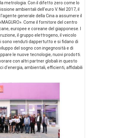
a metrologia. Con il difetto zero come lo 
ssione ambientali dell'euro V. Nel 2017, il 
 l'agente generale della Cina a assumere il 
e «MAGURO». Come il fornitore del centro 
cane, europee e coreane del giapponese. I 
zione, il gruppo elettrogeno, il veicolo 
ti sono venduti dappertutto e si fidano di 
viluppo del sogno con ingegnosità e di 
pare le nuove tecnologie, nuovi prodotti. 
are con altri partner globali in questo 
energia, ambientali, efficienti, affidabili 