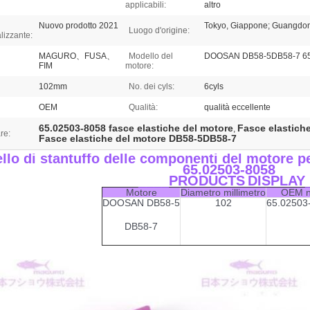
applicabili:
altro
Nuovo prodotto 2021
Tokyo, Giappone; Guangdon
Luogo d'origine:
lizzante:
MAGURO、FUSA、
Modello del
DOOSAN DB58-5DB58-7 65
FIM
motore:
102mm
No. dei cyls:
6cyls
OEM
Qualità:
qualità eccellente
65.02503-8058 fasce elastiche del motore
Fasce elastich
,
re:
Fasce elastiche del motore DB58-5DB58-7
llo di stantuffo delle componenti del motor
65.02503-8058
____PRODUCTS
DISPLAY
Motore
Diametro millimetro
OEM n
DOOSAN DB58-5
102
65.02503
DB58-7