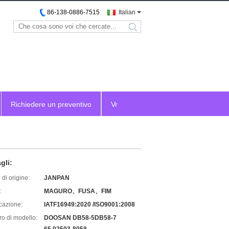
86-138-0886-7515
Italian
search
Richiedere un preventivo
Vr
gli:
di origine:
JANPAN
:
MAGURO、FUSA、FIM
icazione:
IATF16949:2020 /ISO9001:2008
o di modello:
DOOSAN DB58-5DB58-7