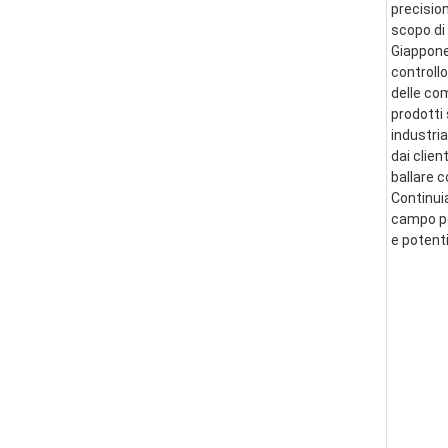
precision
scopo di 
Giappone 
controllo
delle co
prodotti 
industria
dai clien
ballare 
Continui
campo per
e potent