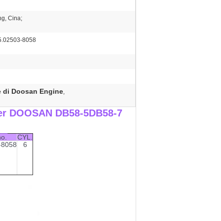
g, Cina;
.02503-8058
e di Doosan Engine
,
e per DOOSAN DB58-5DB58-7
__
o.
CYL.
-8058
6