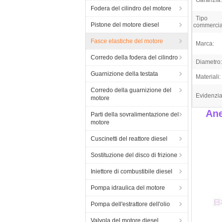
Garanzia:
Fodera del cilindro del motore
Tipo
Pistone del motore diesel
commercia
Fasce elastiche del motore
Marca:
Corredo della fodera del cilindro
Diametro:
Guarnizione della testata
Materiali:
Corredo della guarnizione del
Evidenzia
motore
Ane
Parti della sovralimentazione del
motore
Cuscinetti del reattore diesel
Sostituzione del disco di frizione
Iniettore di combustibile diesel
Pompa idraulica del motore
Pompa dell'estrattore dell'olio
Valvola del motore diesel