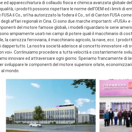
e ed apparecchiatura di collaudo fisica e chimica avanzata globale dell
qualità, i prodotti possono rispettare le norme dell'OEM ed i limiti di emi
FUSA il Co., srl ha autorizzato la fodera il Co., srl di Canton FUSA come
 degli affari regionali in Cina. Ci sono due marche importanti: «FUSA» 
mponenti del motore famose globali, i modelli riguardano le serie ameri
sono ampiamente usati nei campi di potere quali il macchinario di costru
le, la carrozza ferroviaria, il macchinario agricolo, la nave, ecc. I prodot
ti dappertutto. La nostra società aderisce al concetto innovatore «di s
con voi». Continuiamo procedere a tutta velocità e costantemente svilup
amo innovare ed attraversare ogni giorno. Speriamo francamente di lavor
 sviluppare le componenti del motore superiore orlate, economizzarici d'
i al mondo.