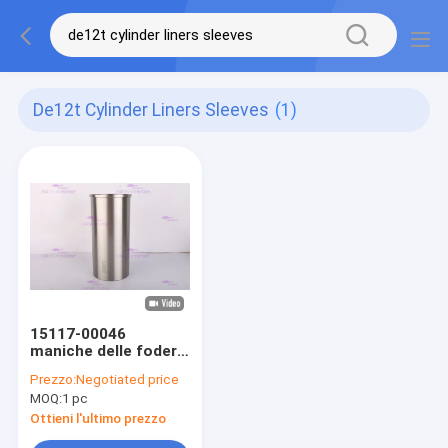
De12t Cylinder Liners Sleeves
(1)
15117-00046
maniche delle fodere
del cilindro
Prezzo:
Negotiated price
MUDL0046 per
MOQ:
1 pc
Doosan Engine
DE12T
Ottieni l'ultimo prezzo