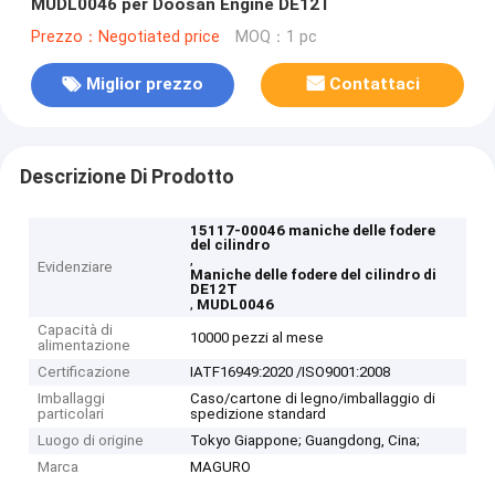
MUDL0046 per Doosan Engine DE12T
Prezzo：Negotiated price
MOQ：1 pc
Miglior prezzo
Contattaci
Descrizione Di Prodotto
15117-00046 maniche delle fodere
del cilindro
,
Evidenziare
Maniche delle fodere del cilindro di
DE12T
,
MUDL0046
Capacità di
10000 pezzi al mese
alimentazione
Certificazione
IATF16949:2020 /ISO9001:2008
Imballaggi
Caso/cartone di legno/imballaggio di
particolari
spedizione standard
Luogo di origine
Tokyo Giappone; Guangdong, Cina;
Marca
MAGURO