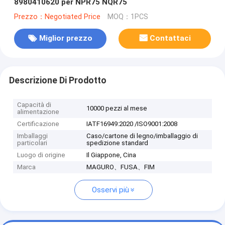
8980410620 per NPR75 NQR75
Prezzo：Negotiated Price
MOQ：1PCS
Miglior prezzo
Contattaci
Descrizione Di Prodotto
Capacità di
10000 pezzi al mese
alimentazione
Certificazione
IATF16949:2020 /ISO9001:2008
Imballaggi
Caso/cartone di legno/imballaggio di
particolari
spedizione standard
Luogo di origine
Il Giappone, Cina
Marca
MAGURO、FUSA、FIM
Osservi più