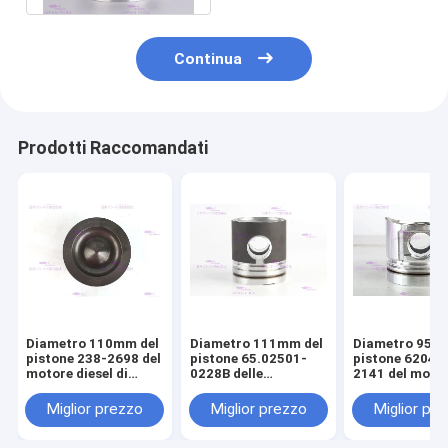
Continua
Prodotti Raccomandati
Diametro 110mm del
Diametro 111mm del
Diametro 95m
pistone 238-2698 del
pistone 65.02501-
pistone 6204-
motore diesel di
0228B delle
2141 del moto
CATERPILLARR C7
componenti del
diesel di KOM
motore di DOOSAN
S4D95LE-2
Miglior prezzo
Miglior prezzo
Miglior pr
DE08T