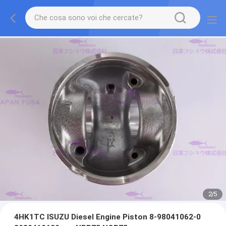
2
/
5
4HK1TC ISUZU Diesel Engine Piston 8-98041062-0