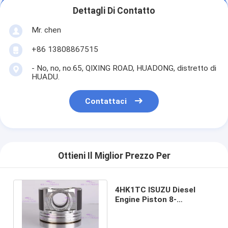
Dettagli Di Contatto
Mr. chen
+86 13808867515
- No, no, no.65, QIXING ROAD, HUADONG, distretto di
HUADU.
Contattaci
Ottieni Il Miglior Prezzo Per
4HK1TC ISUZU Diesel
Engine Piston 8-
98041062-0 8980410620
per NPR75 NQR75