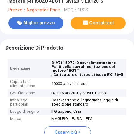
motore per ISUZU 4BG1T SK120-5 EX120-5
Prezzo：Negotiated Price
MOQ：1PCS
Miglior prezzo
Contattaci
Descrizione Di Prodotto
,
8-97115972-0 sovralimentazione
Parti della sovralimentazione del
Evidenziare
motore 4BG1T
,
Caricatore di turbo di isuzu EX120-5
Capacità di
10000 pezzi al mese
alimentazione
Certificazione
IATF16949:2020 /ISO9001:2008
Imballaggi
Caso/cartone di legno/imballaggio di
particolari
spedizione standard
Luogo di origine
Il Giappone, Cina
Marca
MAGURO、FUSA、FIM
Osservi più