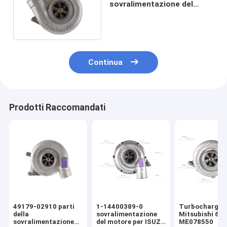
sovralimentazione del
motore per ISUZU 4BG1T
SK120-5 EX120-5
Continua
Prodotti Raccomandati
49179-02910 parti
1-14400389-0
Turbocharger 
della
sovralimentazione
Mitsubishi 6D
sovralimentazione
del motore per ISUZU
ME078550