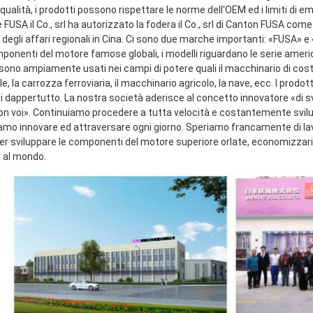
qualità, i prodotti possono rispettare le norme dell'OEM ed i limiti di emi
FUSA il Co., srl ha autorizzato la fodera il Co., srl di Canton FUSA come
 degli affari regionali in Cina. Ci sono due marche importanti: «FUSA» 
mponenti del motore famose globali, i modelli riguardano le serie ameri
sono ampiamente usati nei campi di potere quali il macchinario di costru
le, la carrozza ferroviaria, il macchinario agricolo, la nave, ecc. I prodot
ti dappertutto. La nostra società aderisce al concetto innovatore «di s
con voi». Continuiamo procedere a tutta velocità e costantemente svilup
amo innovare ed attraversare ogni giorno. Speriamo francamente di lavor
 sviluppare le componenti del motore superiore orlate, economizzarici d'
i al mondo.