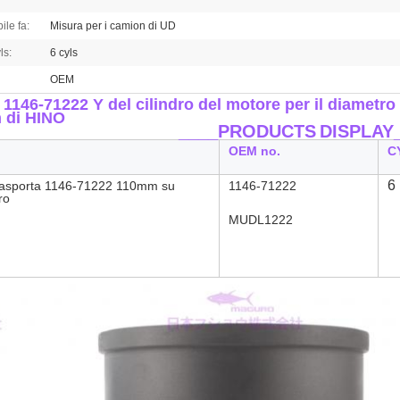
ile fa:
Misura per i camion di UD
ls:
6 cyls
OEM
 1146-71222 Y del cilindro del motore
per il diametr
 di HINO
____PRODUCTS
DISPLAY
OEM no.
C
6
rasporta 1146-71222 110mm su
1146-71222
ro
MUDL1222