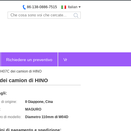
86-138-0886-7515
Italian
search
Richiedere un preventivo
Vr
e H07C dei camion di HINO
 dei camion di HINO
gli:
di origine:
Il Giappone, Cina
:
MAGURO
o di modello:
Diametro 110mm di W04D
ini di pagamento e spedizione: