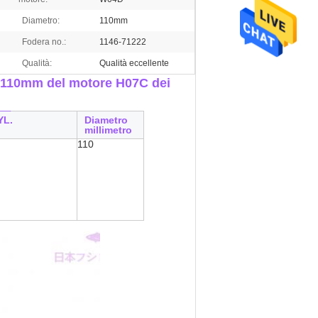
Diametro:
110mm
Fodera no.:
1146-71222
Qualità:
Qualità eccellente
o 110mm del motore H07C dei
__
YL.
Diametro
millimetro
110