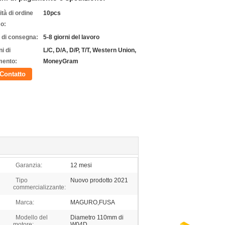
tà di ordine
10pcs
o:
 di consegna:
5-8 giorni del lavoro
i di
L/C, D/A, D/P, T/T, Western Union,
ento:
MoneyGram
Contatto
Garanzia:
12 mesi
Tipo
Nuovo prodotto 2021
commercializzante:
Marca:
MAGURO,FUSA
Modello del
Diametro 110mm di
motore:
W04D