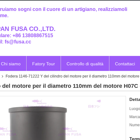
ruiamo sogni con il cuore di un artigiano, realizziamoli
eme.
AN FUSA CO.,LTD.
ulare: +86 13808867515
l: fs@fusa.cc
Chi siamo
Fatory Tour
Controllo di qualità
Contattaci
Fodera 1146-71222 Y del cilindro del motore per il diametro 110mm del motor
o del motore per il diametro 110mm del motore H07C
Detta
Luogo 
Marca
Numer
Term