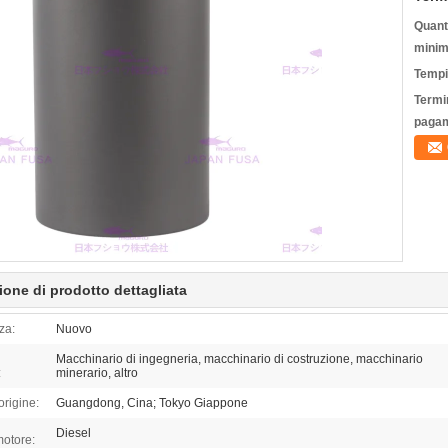
Quanti
minim
Tempi
Termin
pagam
ione di prodotto dettagliata
za:
Nuovo
Macchinario di ingegneria, macchinario di costruzione, macchinario
:
minerario, altro
origine:
Guangdong, Cina; Tokyo Giappone
Diesel
motore: