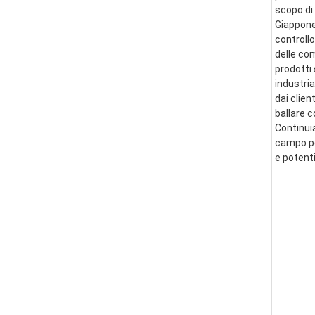
scopo di 
Giappone 
controllo
delle co
prodotti 
industria
dai clien
ballare 
Continui
campo per
e potent