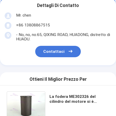
Dettagli Di Contatto
Mr. chen
+86 13808867515
- No, no, no.65, QIXING ROAD, HUADONG, distretto di
HUADU.
Contattaci
Ottieni Il Miglior Prezzo Per
La fodera ME302326 del
cilindro del motore si è
adattata per il motore 6M60-
TL di MITSUBISHI Diametro