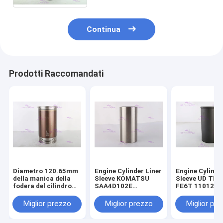
118 millimetri
Continua
Prodotti Raccomandati
Diametro 120.65mm
Engine Cylinder Liner
Engine Cylinde
della manica della
Sleeve KOMATSU
Sleeve UD TR
fodera del cilindro
SAA4D102E
FE6T 11012-Z
del motore 110-5800
SAA6D102E 6736-
DIA 108mm
di CATERPILLARR
29-2110 DIA 102 mm
Miglior prezzo
Miglior prezzo
Miglior pr
3306