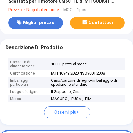
adattata per il motore 6M60-TL di MITSUBISHI
Diametro 118 millimetri
Prezzo：Negotiated price
MOQ：1pcs
Miglior prezzo
Contattaci
Descrizione Di Prodotto
Capacità di
10000 pezzi al mese
alimentazione
Certificazione
IATF16949:2020 /ISO9001:2008
Imballaggi
Caso/cartone di legno/imballaggio di
particolari
spedizione standard
Luogo di origine
Il Giappone, Cina
Marca
MAGURO、FUSA、FIM
Osservi più