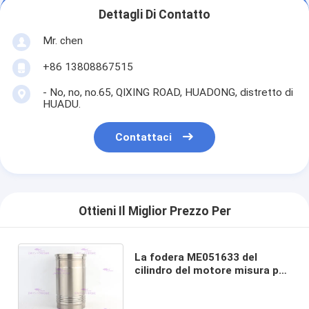
Dettagli Di Contatto
Mr. chen
+86 13808867515
- No, no, no.65, QIXING ROAD, HUADONG, distretto di
HUADU.
Contattaci
Ottieni Il Miglior Prezzo Per
La fodera ME051633 del
cilindro del motore misura per
il diametro del motore 6D24T
di MITSUBISHI 130 millimetri