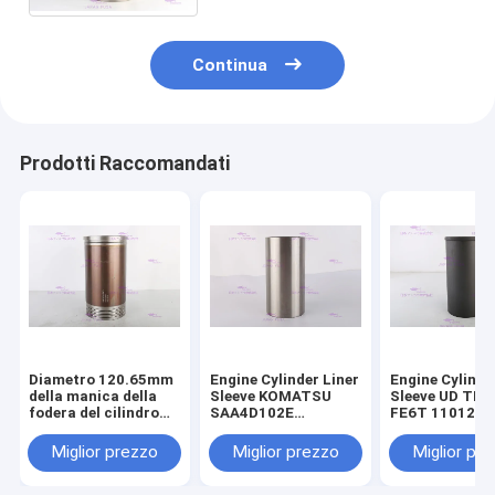
Continua
Prodotti Raccomandati
Diametro 120.65mm
Engine Cylinder Liner
Engine Cylinde
della manica della
Sleeve KOMATSU
Sleeve UD TR
fodera del cilindro
SAA4D102E
FE6T 11012-Z
del motore 110-5800
SAA6D102E 6736-
DIA 108mm
di CATERPILLARR
29-2110 DIA 102 mm
Miglior prezzo
Miglior prezzo
Miglior pr
3306