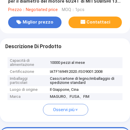
per il diametro del motore 6D24T di MITSUBISHI 130
millimetri
Prezzo：Negotiated price
MOQ：1pcs
Miglior prezzo
Contattaci
Descrizione Di Prodotto
Capacità di
10000 pezzi al mese
alimentazione
Certificazione
IATF16949:2020 /ISO9001:2008
Imballaggi
Caso/cartone di legno/imballaggio di
particolari
spedizione standard
Luogo di origine
Il Giappone, Cina
Marca
MAGURO、FUSA、FIM
Osservi più