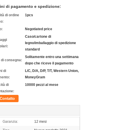
ini di pagamento e spedizione:
tà di ordine
1pcs
o:
o:
Negotiated price
Caso/cartone di
laggi
legno/imballaggio di spedizione
olari:
standard
Solitamente entro una settimana
 di consegna:
dopo che riceve il pagamento
i di
L/C, D/A, D/P, T/T, Western Union,
ento:
MoneyGram
ità di
10000 pezzi al mese
ntazione:
Contatto
Garanzia:
12 mesi