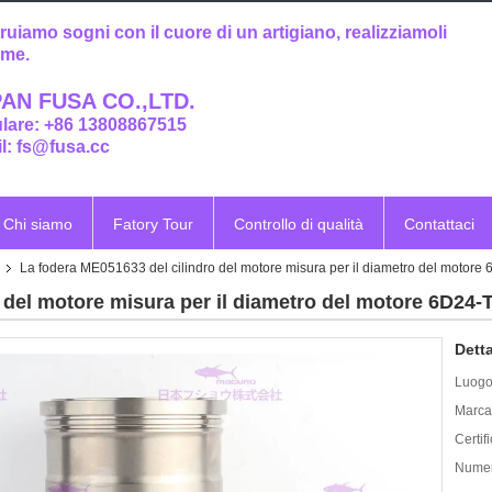
ruiamo sogni con il cuore di un artigiano, realizziamoli
eme.
AN FUSA CO.,LTD.
ulare: +86 13808867515
l: fs@fusa.cc
Chi siamo
Fatory Tour
Controllo di qualità
Contattaci
La fodera ME051633 del cilindro del motore misura per il diametro del motore
 del motore misura per il diametro del motore 6D24-
Detta
Luogo 
Marca
Certif
Numer