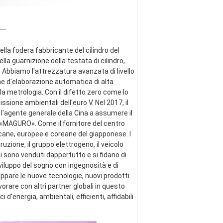
_
lla fodera fabbricante del cilindro del 
ella guarnizione della testata di cilindro, 
 Abbiamo l'attrezzatura avanzata di livello 
ne d'elaborazione automatica di alta 
a metrologia. Con il difetto zero come lo 
ssione ambientali dell'euro V. Nel 2017, il 
 l'agente generale della Cina a assumere il 
e «MAGURO». Come il fornitore del centro 
cane, europee e coreane del giapponese. I 
zione, il gruppo elettrogeno, il veicolo 
ti sono venduti dappertutto e si fidano di 
viluppo del sogno con ingegnosità e di 
pare le nuove tecnologie, nuovi prodotti. 
are con altri partner globali in questo 
energia, ambientali, efficienti, affidabili 