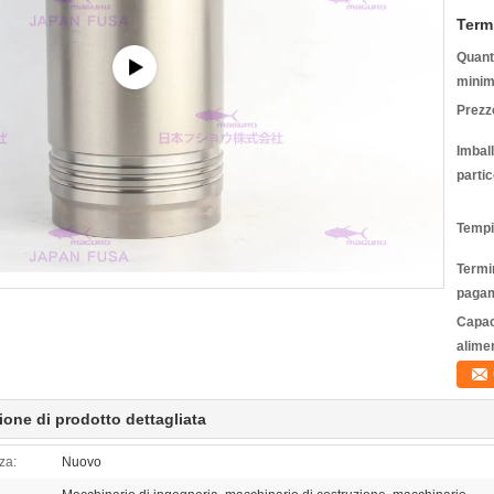
Term
Quanti
minim
Prezz
Imbal
partic
Tempi
Termin
pagam
Capac
alime
ione di prodotto dettagliata
za:
Nuovo