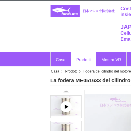
Cost
insi
JAP
Cell
Emai
Casa
Prodotti
Mostra VR
Casa
Prodotti
Fodera del cilindro del motore
La fodera ME051633 del cilindro