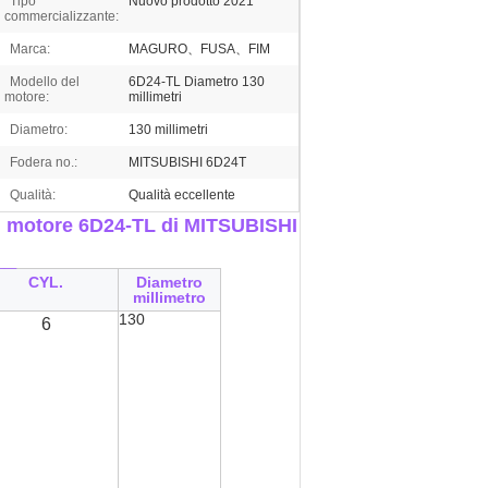
Tipo
Nuovo prodotto 2021
commercializzante:
Marca:
MAGURO、FUSA、FIM
Modello del
6D24-TL Diametro 130
motore:
millimetri
Diametro:
130 millimetri
Fodera no.:
MITSUBISHI 6D24T
Qualità:
Qualità eccellente
el motore 6D24-TL di MITSUBISHI
__
CYL.
Diametro
millimetro
130
6