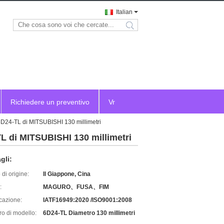
Italian
search
Richiedere un preventivo
Vr
 6D24-TL di MITSUBISHI 130 millimetri
TL di MITSUBISHI 130 millimetri
gli:
di origine:
Il Giappone, Cina
:
MAGURO、FUSA、FIM
icazione:
IATF16949:2020 /ISO9001:2008
o di modello:
6D24-TL Diametro 130 millimetri