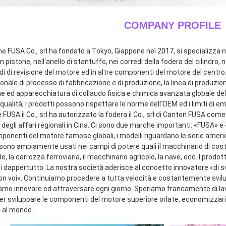
____COMPANY PROFILE_
ne FUSA Co., srl ha fondato a Tokyo, Giappone nel 2017, si specializza ne
n pistone, nell'anello di stantuffo, nei corredi della fodera del cilindro, n
di di revisione del motore ed in altre componenti del motore del centro.
onale di processo di fabbricazione e di produzione, la linea di produzio
e ed apparecchiatura di collaudo fisica e chimica avanzata globale dell
qualità, i prodotti possono rispettare le norme dell'OEM ed i limiti di emi
FUSA il Co., srl ha autorizzato la fodera il Co., srl di Canton FUSA come
 degli affari regionali in Cina. Ci sono due marche importanti: «FUSA» 
mponenti del motore famose globali, i modelli riguardano le serie ameri
sono ampiamente usati nei campi di potere quali il macchinario di costru
le, la carrozza ferroviaria, il macchinario agricolo, la nave, ecc. I prodot
ti dappertutto. La nostra società aderisce al concetto innovatore «di s
con voi». Continuiamo procedere a tutta velocità e costantemente svilup
amo innovare ed attraversare ogni giorno. Speriamo francamente di lavor
 sviluppare le componenti del motore superiore orlate, economizzarici d'
i al mondo.