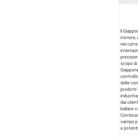
Il Giappo
motore, i
nei corre
internazi
precision
scopo di 
Giappone 
controllo
delle co
prodotti 
industria
dai clien
ballare 
Continui
campo per
e potent