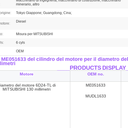
Macchinario di ingegneria, macchinario di costruzione, macchinario
:
minerario, altro
origine:
Tokyo Giappone; Guangdong, Cina;
Diesel
motore:
o:
Misura per MITSUBISHI
ls:
6 cyls
OEM
 ME051633 del cilindro del motore
per il diametro d
limetri
____PRODUCTS
DISPLAY
Motore
OEM no.
iametro del motore 6D24-TL di
ME051633
MITSUBISHI 130 millimetri
MUDL
1633