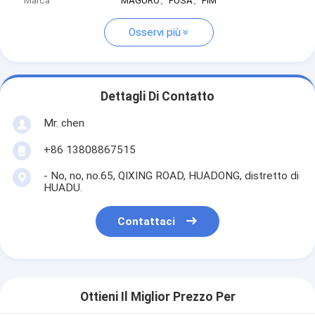
Marca
MAGURO、FUSA、FIM
Osservi più
Dettagli Di Contatto
Mr. chen
+86 13808867515
- No, no, no.65, QIXING ROAD, HUADONG, distretto di
HUADU.
Contattaci
Ottieni Il Miglior Prezzo Per