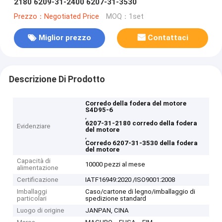
2180 6209-31-2400 6207-31-3530
Prezzo：Negotiated Price
MOQ：1set
Miglior prezzo
Contattaci
Descrizione Di Prodotto
Corredo della fodera del motore
S4D95-6
,
6207-31-2180 corredo della fodera
Evidenziare
del motore
,
Corredo 6207-31-3530 della fodera
del motore
Capacità di
10000 pezzi al mese
alimentazione
Certificazione
IATF16949:2020 /ISO9001:2008
Imballaggi
Caso/cartone di legno/imballaggio di
particolari
spedizione standard
Luogo di origine
JANPAN, CINA