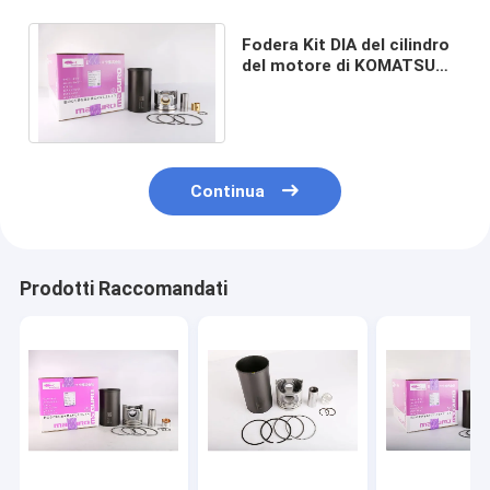
Fodera Kit DIA del cilindro
del motore di KOMATSU
112mm S130B-E0391
S130B-E0370
Continua
Prodotti Raccomandati