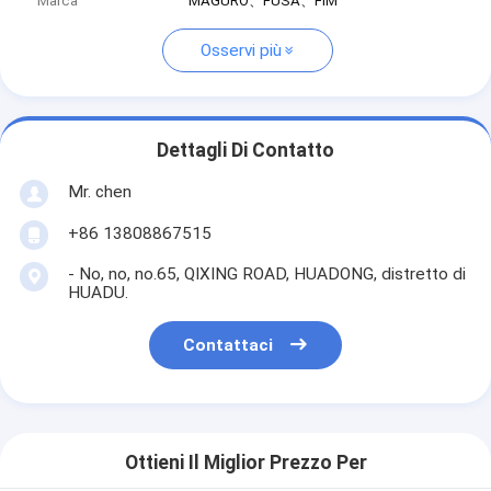
Marca
MAGURO、FUSA、FIM
Osservi più
Dettagli Di Contatto
Mr. chen
+86 13808867515
- No, no, no.65, QIXING ROAD, HUADONG, distretto di
HUADU.
Contattaci
Ottieni Il Miglior Prezzo Per