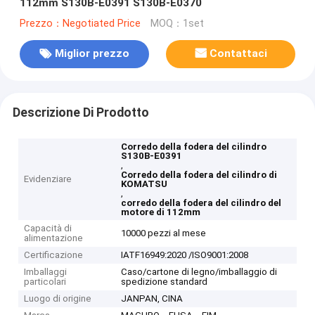
112mm S130B-E0391 S130B-E0370
Prezzo：Negotiated Price
MOQ：1set
Miglior prezzo
Contattaci
Descrizione Di Prodotto
Corredo della fodera del cilindro
S130B-E0391
,
Corredo della fodera del cilindro di
Evidenziare
KOMATSU
,
corredo della fodera del cilindro del
motore di 112mm
Capacità di
10000 pezzi al mese
alimentazione
Certificazione
IATF16949:2020 /ISO9001:2008
Imballaggi
Caso/cartone di legno/imballaggio di
particolari
spedizione standard
Luogo di origine
JANPAN, CINA