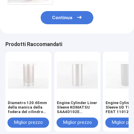
millimetri
Continua
Prodotti Raccomandati
Diametro 120.65mm
Engine Cylinder Liner
Engine Cylinde
della manica della
Sleeve KOMATSU
Sleeve UD TR
fodera del cilindro
SAA4D102E
FE6T 11012-Z
del motore 110-5800
SAA6D102E 6736-
DIA 108mm
di CATERPILLARR
29-2110 DIA 102 mm
Miglior prezzo
Miglior prezzo
Miglior pr
3306