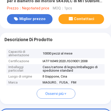
per il diametro del motore SK430LC di MITSUBISHI
130 millimetri
Prezzo：Negotiated price
MOQ：1pcs
Miglior prezzo
Contattaci
Descrizione Di Prodotto
Capacità di
10000 pezzi al mese
alimentazione
Certificazione
IATF16949:2020 /ISO9001:2008
Imballaggi
Caso/cartone di legno/imballaggio di
particolari
spedizione standard
Luogo di origine
Il Giappone, Cina
Marca
MAGURO、FUSA、FIM
Osservi più