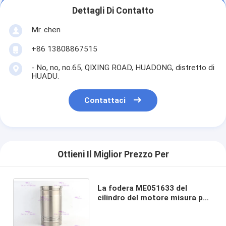
Dettagli Di Contatto
Mr. chen
+86 13808867515
- No, no, no.65, QIXING ROAD, HUADONG, distretto di
HUADU.
Contattaci
Ottieni Il Miglior Prezzo Per
La fodera ME051633 del
cilindro del motore misura per
il diametro del motore
SK430LC di MITSUBISHI 130