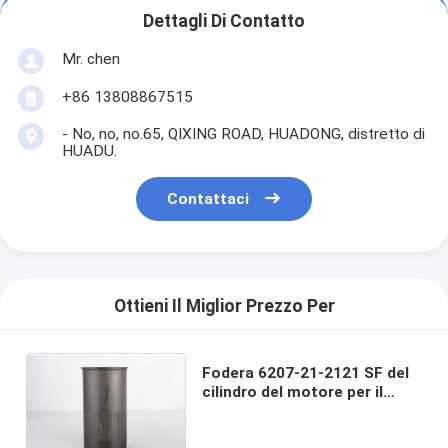
Dettagli Di Contatto
Mr. chen
+86 13808867515
- No, no, no.65, QIXING ROAD, HUADONG, distretto di
HUADU.
Contattaci
Ottieni Il Miglior Prezzo Per
Fodera 6207-21-2121 SF del
cilindro del motore per il
diametro del motore 6D95 di
KOMATSU 95 millimetri