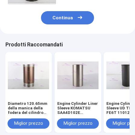
Continua
Prodotti Raccomandati
Diametro 120.65mm
Engine Cylinder Liner
Engine Cylinde
della manica della
Sleeve KOMATSU
Sleeve UD TR
fodera del cilindro
SAA4D102E
FE6T 11012-Z
del motore 110-5800
SAA6D102E 6736-
DIA 108mm
di CATERPILLARR
29-2110 DIA 102 mm
Miglior prezzo
Miglior prezzo
Miglior pr
3306