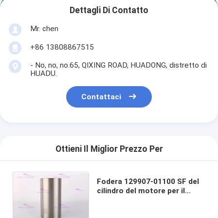
Dettagli Di Contatto
Mr. chen
+86 13808867515
- No, no, no.65, QIXING ROAD, HUADONG, distretto di
HUADU.
Contattaci
Ottieni Il Miglior Prezzo Per
Fodera 129907-01100 SF del
cilindro del motore per il
diametro del motore
4TNV98T di YANMAR 98