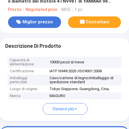
il diametro del motore 4TNV98T di YANMAR 98
millimetri
Prezzo：Negotiated price
MOQ：1 pc
Miglior prezzo
Contattaci
Descrizione Di Prodotto
Capacità di
10000 pezzi al mese
alimentazione
Certificazione
IATF16949:2020 /ISO9001:2008
Imballaggi
Caso/cartone di legno/imballaggio di
particolari
spedizione standard
Luogo di origine
Tokyo Giappone; Guangdong, Cina;
Marca
MAGURO
Osservi più