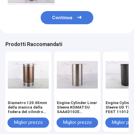
millimetri
Continua
Prodotti Raccomandati
Diametro 120.65mm
Engine Cylinder Liner
Engine Cylinde
della manica della
Sleeve KOMATSU
Sleeve UD TR
fodera del cilindro
SAA4D102E
FE6T 11012-Z
del motore 110-5800
SAA6D102E 6736-
DIA 108mm
di CATERPILLARR
29-2110 DIA 102 mm
Miglior prezzo
Miglior prezzo
Miglior pr
3306