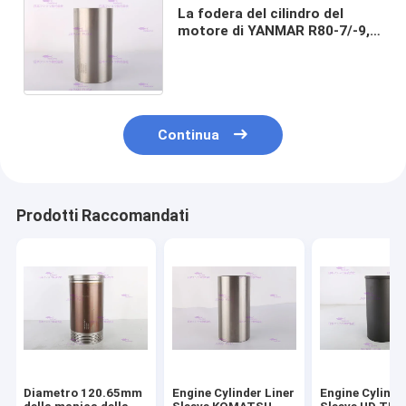
La fodera del cilindro del
motore di YANMAR R80-7/-9,
motore diesel collega
129907-01100 SF con un
manicotto
Continua
Prodotti Raccomandati
Diametro 120.65mm
Engine Cylinder Liner
Engine Cylinde