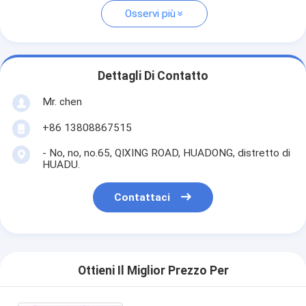
Osservi più
Dettagli Di Contatto
Mr. chen
+86 13808867515
- No, no, no.65, QIXING ROAD, HUADONG, distretto di
HUADU.
Contattaci
Ottieni Il Miglior Prezzo Per