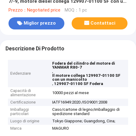
7/-9, motore diesel collega 129907-01100 SF con un
manicotto
Prezzo：Negotiated price
MOQ：1 pc
Miglior prezzo
Contattaci
Descrizione Di Prodotto
Fodera del cilindro del motore di
YANMAR R80-7
,
Evidenziare
Il motore collega 129907-01100 SF
con un manicotto
,
129907-01100 SF Fodera
Capacità di
10000 pezzi al mese
alimentazione
Certificazione
IATF16949:2020 /ISO9001:2008
Imballaggi
Caso/cartone di legno/imballaggio di
particolari
spedizione standard
Luogo di origine
Tokyo Giappone; Guangdong, Cina;
Marca
MAGURO