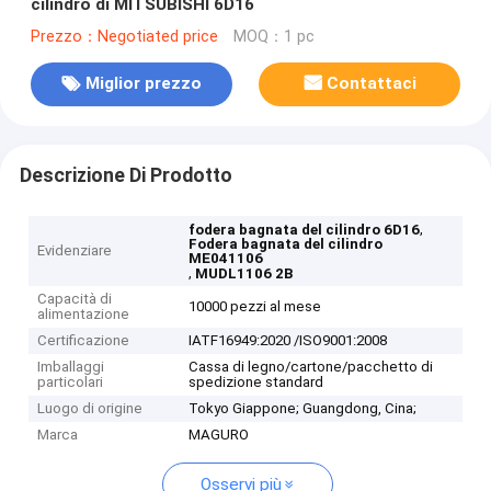
cilindro di MITSUBISHI 6D16
Prezzo：Negotiated price
MOQ：1 pc
Miglior prezzo
Contattaci
Descrizione Di Prodotto
,
fodera bagnata del cilindro 6D16
Fodera bagnata del cilindro
Evidenziare
ME041106
,
MUDL1106 2B
Capacità di
10000 pezzi al mese
alimentazione
Certificazione
IATF16949:2020 /ISO9001:2008
Imballaggi
Cassa di legno/cartone/pacchetto di
particolari
spedizione standard
Luogo di origine
Tokyo Giappone; Guangdong, Cina;
Marca
MAGURO
Osservi più