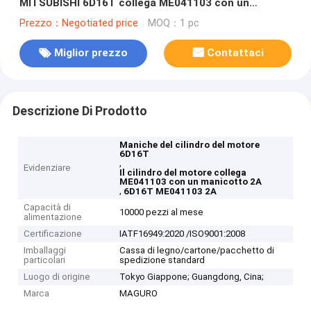
MITSUBISHI 6D16T collega ME041103 con un
manicotto 2A
Prezzo：Negotiated price
MOQ：1 pc
Miglior prezzo
Contattaci
Descrizione Di Prodotto
Maniche del cilindro del motore
6D16T
,
Evidenziare
Il cilindro del motore collega
ME041103 con un manicotto 2A
,
6D16T ME041103 2A
Capacità di
10000 pezzi al mese
alimentazione
Certificazione
IATF16949:2020 /ISO9001:2008
Imballaggi
Cassa di legno/cartone/pacchetto di
particolari
spedizione standard
Luogo di origine
Tokyo Giappone; Guangdong, Cina;
Marca
MAGURO