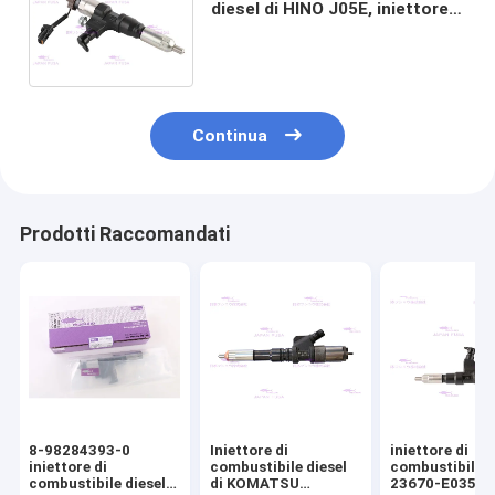
diesel di HINO J05E, iniettore
di combustibile comune della
ferrovia 095000-6353 per
SK200-8
Continua
Prodotti Raccomandati
8-98284393-0
Iniettore di
iniettore di
iniettore di
combustibile diesel
combustibile d
combustibile diesel
di KOMATSU
23670-E0351