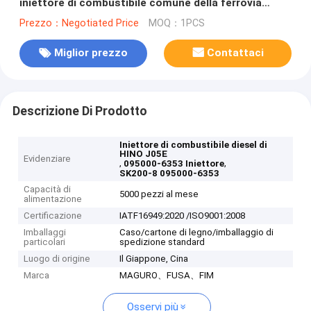
iniettore di combustibile comune della ferrovia
095000-6353 per SK200-8
Prezzo：Negotiated Price
MOQ：1PCS
Miglior prezzo
Contattaci
Descrizione Di Prodotto
Iniettore di combustibile diesel di
HINO J05E
Evidenziare
,
,
095000-6353 Iniettore
SK200-8 095000-6353
Capacità di
5000 pezzi al mese
alimentazione
Certificazione
IATF16949:2020 /ISO9001:2008
Imballaggi
Caso/cartone di legno/imballaggio di
particolari
spedizione standard
Luogo di origine
Il Giappone, Cina
Marca
MAGURO、FUSA、FIM
Osservi più