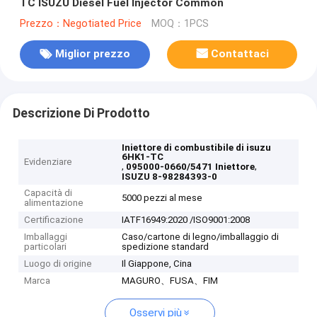
TC ISUZU Diesel Fuel Injector Common
Prezzo：Negotiated Price
MOQ：1PCS
Miglior prezzo
Contattaci
Descrizione Di Prodotto
Iniettore di combustibile di isuzu
6HK1-TC
Evidenziare
,
,
095000-0660/5471 Iniettore
ISUZU 8-98284393-0
Capacità di
5000 pezzi al mese
alimentazione
Certificazione
IATF16949:2020 /ISO9001:2008
Imballaggi
Caso/cartone di legno/imballaggio di
particolari
spedizione standard
Luogo di origine
Il Giappone, Cina
Marca
MAGURO、FUSA、FIM
Osservi più