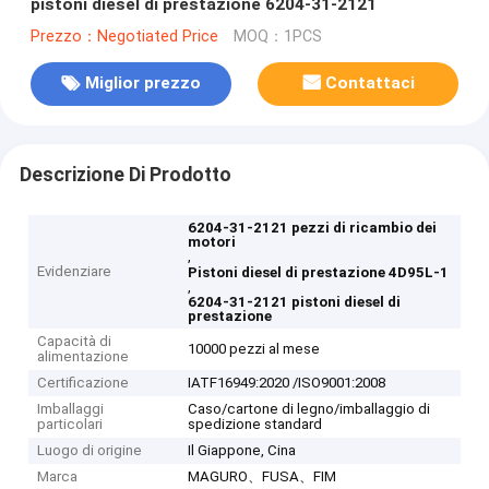
pistoni diesel di prestazione 6204-31-2121
Prezzo：Negotiated Price
MOQ：1PCS
Miglior prezzo
Contattaci
Descrizione Di Prodotto
6204-31-2121 pezzi di ricambio dei
motori
,
Evidenziare
Pistoni diesel di prestazione 4D95L-1
,
6204-31-2121 pistoni diesel di
prestazione
Capacità di
10000 pezzi al mese
alimentazione
Certificazione
IATF16949:2020 /ISO9001:2008
Imballaggi
Caso/cartone di legno/imballaggio di
particolari
spedizione standard
Luogo di origine
Il Giappone, Cina
Marca
MAGURO、FUSA、FIM