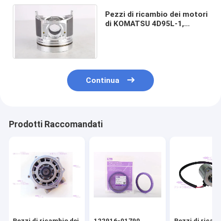
Pezzi di ricambio dei motori
di KOMATSU 4D95L-1,
pistoni diesel di
prestazione 6204-31-2121
Continua
Prodotti Raccomandati
Pezzi di ricambio dei
122916-01790
Pezzi di ricam