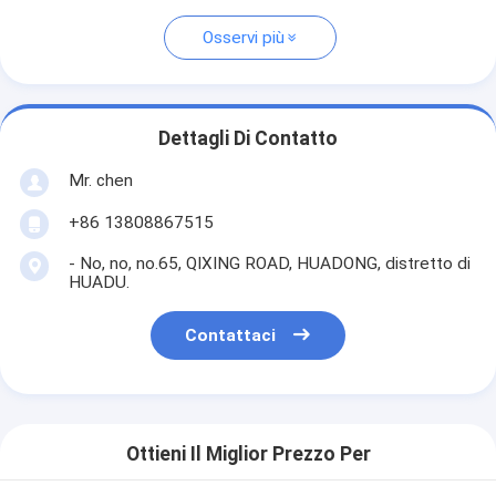
Osservi più
Dettagli Di Contatto
Mr. chen
+86 13808867515
- No, no, no.65, QIXING ROAD, HUADONG, distretto di
HUADU.
Contattaci
Ottieni Il Miglior Prezzo Per