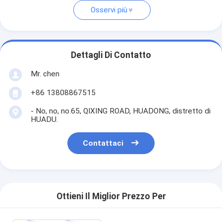
Osservi più
Dettagli Di Contatto
Mr. chen
+86 13808867515
- No, no, no.65, QIXING ROAD, HUADONG, distretto di
HUADU.
Contattaci
Ottieni Il Miglior Prezzo Per