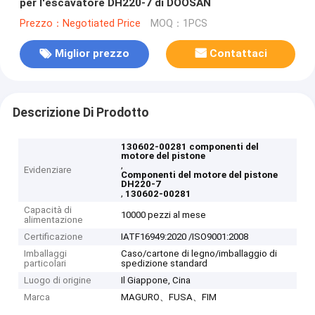
per l'escavatore DH220-7 di DOOSAN
Prezzo：Negotiated Price
MOQ：1PCS
Miglior prezzo
Contattaci
Descrizione Di Prodotto
130602-00281 componenti del
motore del pistone
,
Evidenziare
Componenti del motore del pistone
DH220-7
,
130602-00281
Capacità di
10000 pezzi al mese
alimentazione
Certificazione
IATF16949:2020 /ISO9001:2008
Imballaggi
Caso/cartone di legno/imballaggio di
particolari
spedizione standard
Luogo di origine
Il Giappone, Cina
Marca
MAGURO、FUSA、FIM