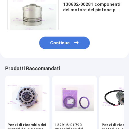
130602-00281 componenti
del motore del pistone per
l'escavatore DH220-7 di
DOOSAN
Continua
Prodotti Raccomandati
Pezzi di ricambio dei
122916-01790
Pezzi di ricam