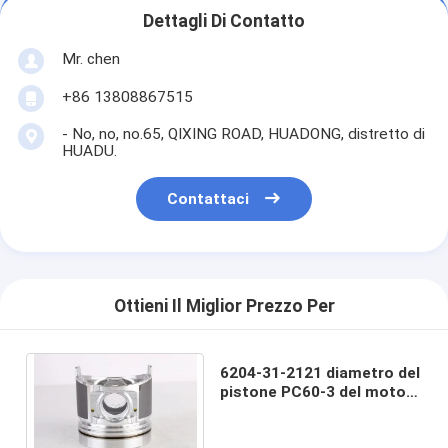
Dettagli Di Contatto
Mr. chen
+86 13808867515
- No, no, no.65, QIXING ROAD, HUADONG, distretto di
HUADU.
Contattaci
Ottieni Il Miglior Prezzo Per
6204-31-2121 diametro del
pistone PC60-3 del motore
diesel di KOMATSU 95
millimetri