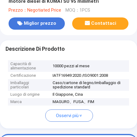
motore diesel di KOMATSU 95 millimetri
Prezzo：Negotiated Price
MOQ：1PCS
Miglior prezzo
Contattaci
Descrizione Di Prodotto
Capacità di
10000 pezzi al mese
alimentazione
Certificazione
IATF16949:2020 /ISO9001:2008
Imballaggi
Caso/cartone di legno/imballaggio di
particolari
spedizione standard
Luogo di origine
Il Giappone, Cina
Marca
MAGURO、FUSA、FIM
Osservi più