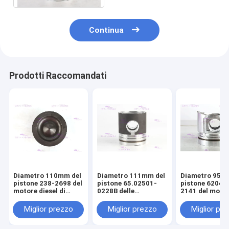
Continua
Prodotti Raccomandati
Diametro 110mm del
Diametro 111mm del
Diametro 95m
pistone 238-2698 del
pistone 65.02501-
pistone 6204-
motore diesel di
0228B delle
2141 del moto
CATERPILLARR C7
componenti del
diesel di KOM
motore di DOOSAN
S4D95LE-2
Miglior prezzo
Miglior prezzo
Miglior pr
DE08T