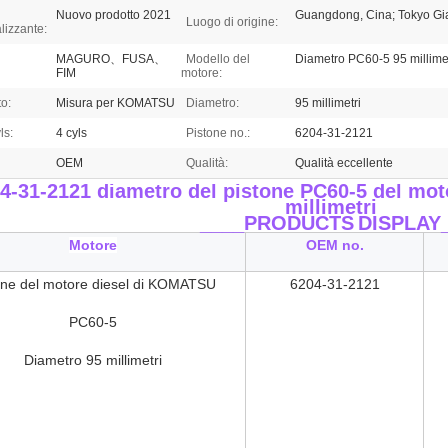
Nuovo prodotto 2021
Guangdong, Cina; Tokyo G
Luogo di origine:
lizzante:
MAGURO、FUSA、
Modello del
Diametro PC60-5 95 millimet
FIM
motore:
o:
Misura per KOMATSU
Diametro:
95 millimetri
ls:
4 cyls
Pistone no.:
6204-31-2121
OEM
Qualità:
Qualità eccellente
4-31-2121 diametro del pistone PC60-5 del mo
millimetri
____PRODUCTS
DISPLAY
Motore
OEM no.
one del motore diesel di KOMATSU
6204-31-2121
PC60-5
Diametro 95 millimetri