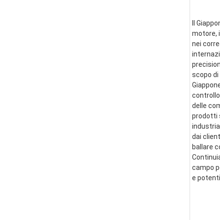
Il Giappo
motore, i
nei corre
internazi
precision
scopo di 
Giappone 
controllo
delle co
prodotti 
industria
dai clien
ballare 
Continui
campo per
e potent