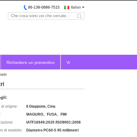
86-138-0886-7515
Italian
search
Richiedere un preventivo
Vr
etri
ri
gli:
di origine:
Il Giappone, Cina
:
MAGURO、FUSA、FIM
icazione:
IATF16949:2020 /ISO9001:2008
o di modello:
Diametro PC60-5 95 millimetri