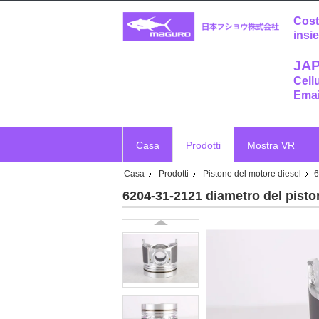
Cost
insi
JAP
Cell
Emai
Casa
Prodotti
Mostra VR
Casa
Prodotti
Pistone del motore diesel
6
6204-31-2121 diametro del pisto