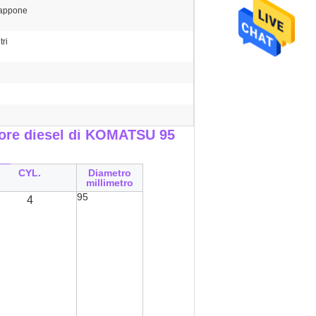
iappone
ri
tore diesel di KOMATSU 95
__
CYL.
Diametro
millimetro
95
4