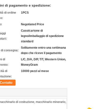
ini di pagamento e spedizione:
tà di ordine
1PCS
o:
o:
Negotiated Price
Caso/cartone di
laggi
legno/imballaggio di spedizione
olari:
standard
Solitamente entro una settimana
 di consegna:
dopo che riceve il pagamento
i di
L/C, D/A, D/P, T/T, Western Union,
ento:
MoneyGram
ità di
10000 pezzi al mese
ntazione:
Contatto
macchinario di costruzione, macchinario minerario,