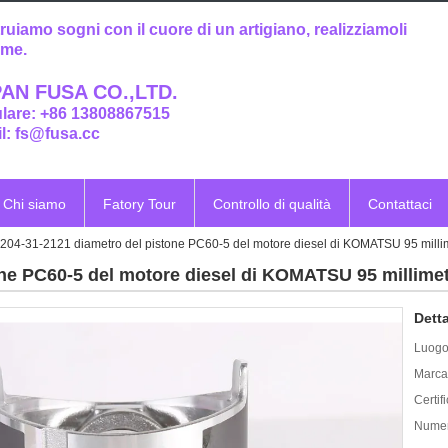
ruiamo sogni con il cuore di un artigiano, realizziamoli
eme.
AN FUSA CO.,LTD.
ulare: +86 13808867515
l: fs@fusa.cc
Chi siamo
Fatory Tour
Controllo di qualità
Contattaci
204-31-2121 diametro del pistone PC60-5 del motore diesel di KOMATSU 95 millim
ne PC60-5 del motore diesel di KOMATSU 95 millimet
Detta
Luogo 
Marca
Certif
Numer