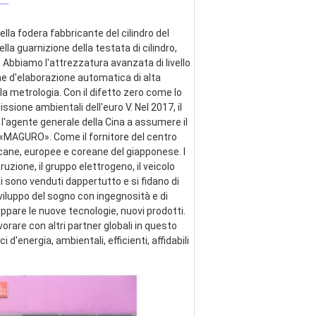
lla fodera fabbricante del cilindro del 
ella guarnizione della testata di cilindro, 
 Abbiamo l'attrezzatura avanzata di livello 
ne d'elaborazione automatica di alta 
a metrologia. Con il difetto zero come lo 
ssione ambientali dell'euro V. Nel 2017, il 
 l'agente generale della Cina a assumere il 
e «MAGURO». Come il fornitore del centro 
cane, europee e coreane del giapponese. I 
zione, il gruppo elettrogeno, il veicolo 
ti sono venduti dappertutto e si fidano di 
viluppo del sogno con ingegnosità e di 
pare le nuove tecnologie, nuovi prodotti. 
are con altri partner globali in questo 
energia, ambientali, efficienti, affidabili 