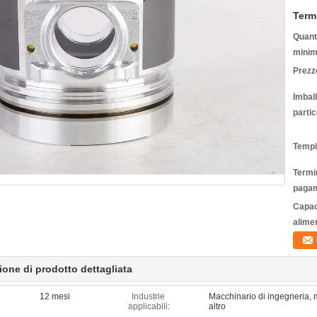
Term
Quanti
minim
Prezz
Imbal
partic
Tempi
Termin
pagam
Capac
alime
ione di prodotto dettagliata
12 mesi
Industrie
Macchinario di ingegneria, 
applicabili:
altro