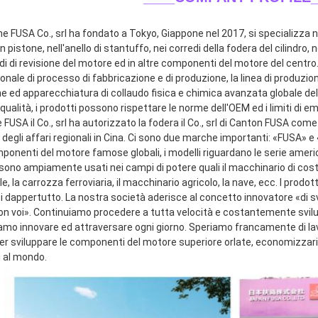
ne FUSA Co., srl ha fondato a Tokyo, Giappone nel 2017, si specializza ne
n pistone, nell'anello di stantuffo, nei corredi della fodera del cilindro, n
di di revisione del motore ed in altre componenti del motore del centro.
onale di processo di fabbricazione e di produzione, la linea di produzio
e ed apparecchiatura di collaudo fisica e chimica avanzata globale dell
qualità, i prodotti possono rispettare le norme dell'OEM ed i limiti di emi
FUSA il Co., srl ha autorizzato la fodera il Co., srl di Canton FUSA come
 degli affari regionali in Cina. Ci sono due marche importanti: «FUSA» 
mponenti del motore famose globali, i modelli riguardano le serie ameri
sono ampiamente usati nei campi di potere quali il macchinario di costru
le, la carrozza ferroviaria, il macchinario agricolo, la nave, ecc. I prodot
ti dappertutto. La nostra società aderisce al concetto innovatore «di s
con voi». Continuiamo procedere a tutta velocità e costantemente svilup
amo innovare ed attraversare ogni giorno. Speriamo francamente di lavor
 sviluppare le componenti del motore superiore orlate, economizzarici d'
i al mondo.