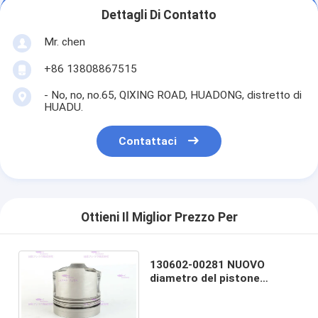
Dettagli Di Contatto
Mr. chen
+86 13808867515
- No, no, no.65, QIXING ROAD, HUADONG, distretto di
HUADU.
Contattaci
Ottieni Il Miglior Prezzo Per
130602-00281 NUOVO
diametro del pistone
DX200A del motore diesel di
DOOSAN 102 millimetri