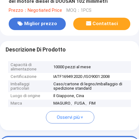
del motore diesel di DOOSAN 102 millimetri
Prezzo：Negotiated Price
MOQ：1PCS
Miglior prezzo
Contattaci
Descrizione Di Prodotto
Capacità di
10000 pezzi al mese
alimentazione
Certificazione
IATF16949:2020 /ISO9001:2008
Imballaggi
Caso/cartone di legno/imballaggio di
particolari
spedizione standard
Luogo di origine
Il Giappone, Cina
Marca
MAGURO、FUSA、FIM
Osservi più