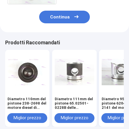
Continua
Prodotti Raccomandati
Diametro 110mm del
Diametro 111mm del
Diametro 95m
pistone 238-2698 del
pistone 65.02501-
pistone 6204-
motore diesel di
0228B delle
2141 del moto
CATERPILLARR C7
componenti del
diesel di KOM
motore di DOOSAN
S4D95LE-2
Miglior prezzo
Miglior prezzo
Miglior pr
DE08T