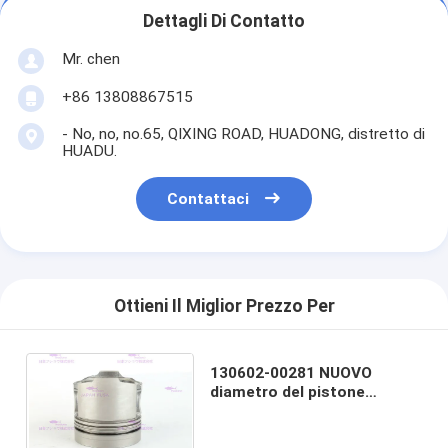
Dettagli Di Contatto
Mr. chen
+86 13808867515
- No, no, no.65, QIXING ROAD, HUADONG, distretto di
HUADU.
Contattaci
Ottieni Il Miglior Prezzo Per
130602-00281 NUOVO
diametro del pistone
DX225LC del motore diesel
di DOOSAN 102 millimetri