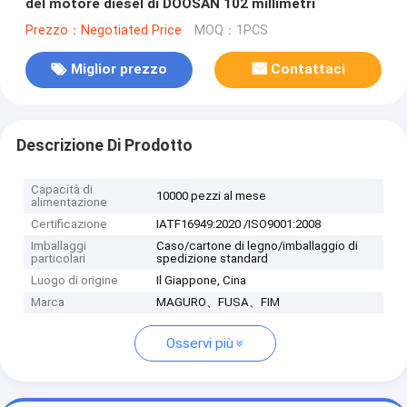
del motore diesel di DOOSAN 102 millimetri
Prezzo：Negotiated Price
MOQ：1PCS
Miglior prezzo
Contattaci
Descrizione Di Prodotto
Capacità di
10000 pezzi al mese
alimentazione
Certificazione
IATF16949:2020 /ISO9001:2008
Imballaggi
Caso/cartone di legno/imballaggio di
particolari
spedizione standard
Luogo di origine
Il Giappone, Cina
Marca
MAGURO、FUSA、FIM
Osservi più