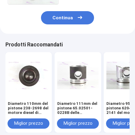
Continua
Prodotti Raccomandati
Diametro 110mm del
Diametro 111mm del
Diametro 95m
pistone 238-2698 del
pistone 65.02501-
pistone 6204-
motore diesel di
0228B delle
2141 del moto
CATERPILLARR C7
componenti del
diesel di KOM
motore di DOOSAN
S4D95LE-2
Miglior prezzo
Miglior prezzo
Miglior pr
DE08T