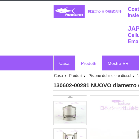
Cost
insi
JAP
Cell
Emai
Casa
Prodotti
Mostra VR
Casa
Prodotti
Pistone del motore diesel
1
130602-00281 NUOVO diametro d