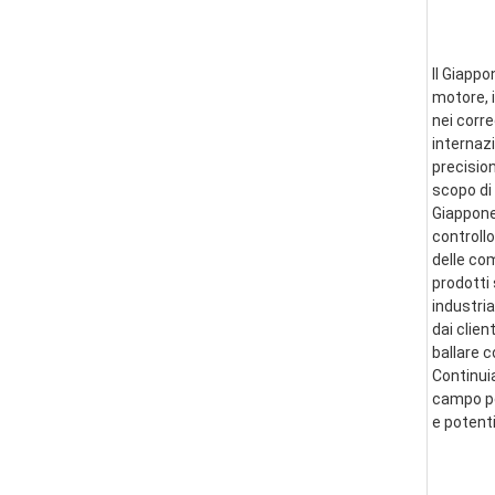
Il Giappo
motore, i
nei corre
internazi
precision
scopo di 
Giappone 
controllo
delle co
prodotti 
industria
dai clien
ballare 
Continui
campo per
e potent