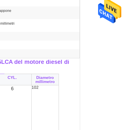
iappone
illimetri
LCA del motore diesel di
__
CYL.
Diametro
millimetro
102
6