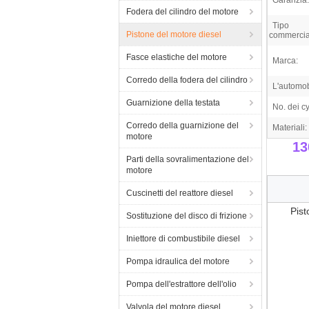
Garanzia:
Fodera del cilindro del motore
Tipo
Pistone del motore diesel
commercia
Fasce elastiche del motore
Marca:
Corredo della fodera del cilindro
L'automob
Guarnizione della testata
No. dei cy
Corredo della guarnizione del
Materiali:
motore
13
Parti della sovralimentazione del
motore
Cuscinetti del reattore diesel
Pis
Sostituzione del disco di frizione
Iniettore di combustibile diesel
Pompa idraulica del motore
Pompa dell'estrattore dell'olio
Valvola del motore diesel