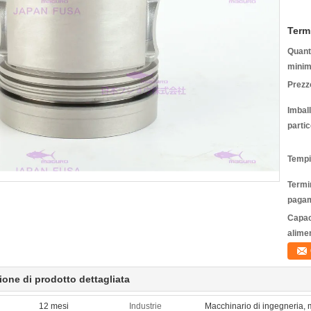
Term
Quanti
minim
Prezz
Imbal
partic
Tempi
Termin
pagam
Capac
alime
ione di prodotto dettagliata
12 mesi
Industrie
Macchinario di ingegneria, 