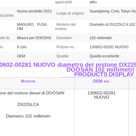
applicabili:
altro
Nuovo prodotto 2021
Guangdong, Cina; Tokyo G
Luogo di origine:
lizzante:
MAGURO、FUSA、
Modello del
Diametro di DX225LCA 102 m
FIM
motore:
ile fa:
Misura per DOOSAN
Diametro:
102 millimetri
ls:
6 cyls
Pistone no.:
130602-00281 NUOVO
OEM
Qualità:
Qualità eccellente
0602-00281 NUOVO diametro del pistone DX225
DOOSAN 102 millimetri
____PRODUCTS
DISPLAY
Motore
OEM no.
tone del motore diesel di DOOSAN
130602-00281
NUOVO
DX225LCA
Diametro
102 millimetri