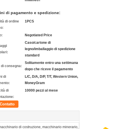
millimetri
ini di pagamento e spedizione:
tà di ordine
1PCS
o:
o:
Negotiated Price
Caso/cartone di
laggi
legno/imballaggio di spedizione
olari:
standard
Solitamente entro una settimana
 di consegna:
dopo che riceve il pagamento
i di
L/C, D/A, D/P, T/T, Western Union,
ento:
MoneyGram
ità di
10000 pezzi al mese
ntazione:
Contatto
macchinario di costruzione, macchinario minerario,