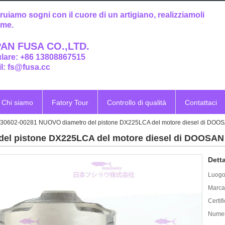
ruiamo sogni con il cuore di un artigiano, realizziamoli
eme.
AN FUSA CO.,LTD.
ulare: +86 13808867515
l: fs@fusa.cc
Chi siamo
Fatory Tour
Controllo di qualità
Contattaci
30602-00281 NUOVO diametro del pistone DX225LCA del motore diesel di DOOSA
el pistone DX225LCA del motore diesel di DOOSAN 1
Detta
Luogo 
Marca
Certif
Numer