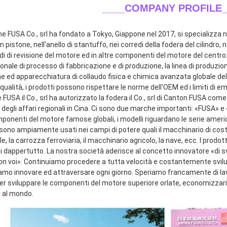
____COMPANY PROFILE_
ne FUSA Co., srl ha fondato a Tokyo, Giappone nel 2017, si specializza ne
n pistone, nell'anello di stantuffo, nei corredi della fodera del cilindro, n
di di revisione del motore ed in altre componenti del motore del centro.
onale di processo di fabbricazione e di produzione, la linea di produzio
e ed apparecchiatura di collaudo fisica e chimica avanzata globale dell
qualità, i prodotti possono rispettare le norme dell'OEM ed i limiti di emi
FUSA il Co., srl ha autorizzato la fodera il Co., srl di Canton FUSA come
 degli affari regionali in Cina. Ci sono due marche importanti: «FUSA» 
mponenti del motore famose globali, i modelli riguardano le serie ameri
sono ampiamente usati nei campi di potere quali il macchinario di costru
le, la carrozza ferroviaria, il macchinario agricolo, la nave, ecc. I prodot
ti dappertutto. La nostra società aderisce al concetto innovatore «di s
con voi». Continuiamo procedere a tutta velocità e costantemente svilup
amo innovare ed attraversare ogni giorno. Speriamo francamente di lavor
 sviluppare le componenti del motore superiore orlate, economizzarici d'
i al mondo.