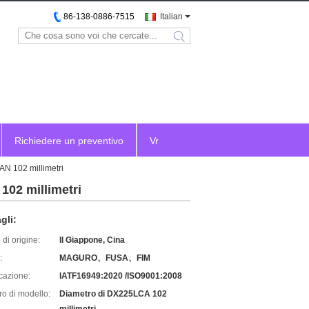
86-138-0886-7515
Italian
search
Richiedere un preventivo
Vr
N 102 millimetri
02 millimetri
gli:
di origine:
Il Giappone, Cina
:
MAGURO、FUSA、FIM
icazione:
IATF16949:2020 /ISO9001:2008
o di modello:
Diametro di DX225LCA 102