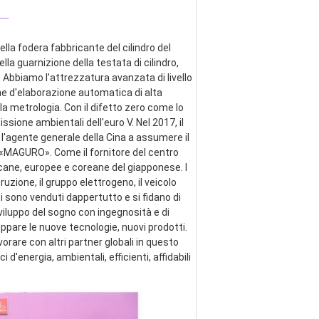
_
lla fodera fabbricante del cilindro del 
ella guarnizione della testata di cilindro, 
 Abbiamo l'attrezzatura avanzata di livello 
ne d'elaborazione automatica di alta 
a metrologia. Con il difetto zero come lo 
ssione ambientali dell'euro V. Nel 2017, il 
 l'agente generale della Cina a assumere il 
e «MAGURO». Come il fornitore del centro 
cane, europee e coreane del giapponese. I 
zione, il gruppo elettrogeno, il veicolo 
ti sono venduti dappertutto e si fidano di 
viluppo del sogno con ingegnosità e di 
pare le nuove tecnologie, nuovi prodotti. 
are con altri partner globali in questo 
energia, ambientali, efficienti, affidabili 