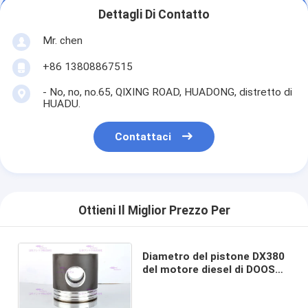
Dettagli Di Contatto
Mr. chen
+86 13808867515
- No, no, no.65, QIXING ROAD, HUADONG, distretto di
HUADU.
Contattaci
Ottieni Il Miglior Prezzo Per
Diametro del pistone DX380
del motore diesel di DOOSAN
UN OEM 65.02501-00590 da
123 millimetri