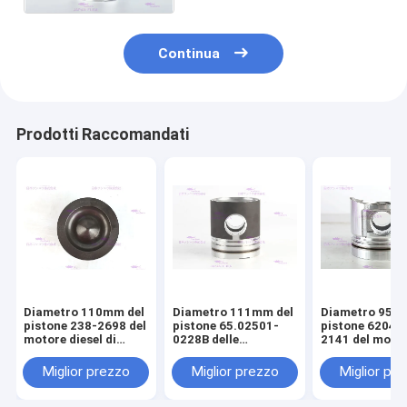
Continua
Prodotti Raccomandati
Diametro 110mm del
Diametro 111mm del
Diametro 95m
pistone 238-2698 del
pistone 65.02501-
pistone 6204-
motore diesel di
0228B delle
2141 del moto
CATERPILLARR C7
componenti del
diesel di KOM
motore di DOOSAN
S4D95LE-2
Miglior prezzo
Miglior prezzo
Miglior pr
DE08T