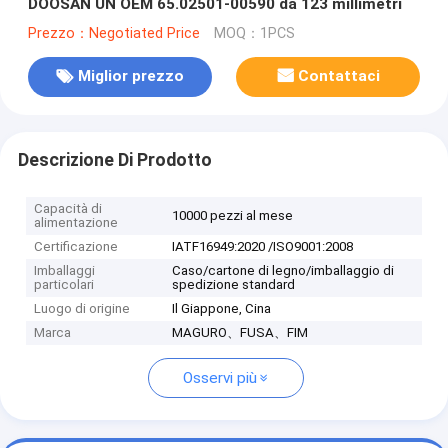
DOOSAN UN OEM 65.02501-00590 da 123 millimetri
Prezzo：Negotiated Price
MOQ：1PCS
Miglior prezzo
Contattaci
Descrizione Di Prodotto
Capacità di
10000 pezzi al mese
alimentazione
Certificazione
IATF16949:2020 /ISO9001:2008
Imballaggi
Caso/cartone di legno/imballaggio di
particolari
spedizione standard
Luogo di origine
Il Giappone, Cina
Marca
MAGURO、FUSA、FIM
Osservi più