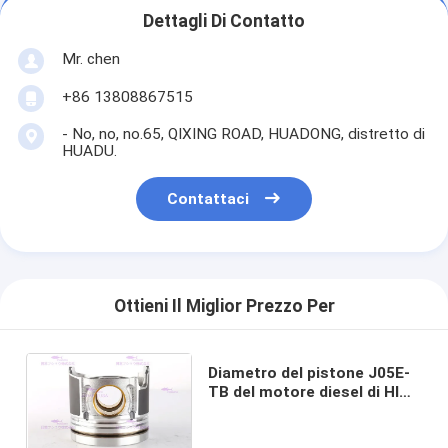
Dettagli Di Contatto
Mr. chen
+86 13808867515
- No, no, no.65, QIXING ROAD, HUADONG, distretto di
HUADU.
Contattaci
Ottieni Il Miglior Prezzo Per
Diametro del pistone J05E-
TB del motore diesel di HINO
UN OEM S130A-E0101/97 da
112 millimetri