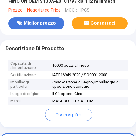
HINO UN OEM S130A-E0101/97 da 112 millimetri
Prezzo：Negotiated Price
MOQ：1PCS
Miglior prezzo
Contattaci
Descrizione Di Prodotto
Capacità di
10000 pezzi al mese
alimentazione
Certificazione
IATF16949:2020 /ISO9001:2008
Imballaggi
Caso/cartone di legno/imballaggio di
particolari
spedizione standard
Luogo di origine
Il Giappone, Cina
Marca
MAGURO、FUSA、FIM
Osservi più