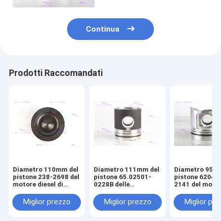
Continua
Prodotti Raccomandati
Diametro 110mm del
Diametro 111mm del
Diametro 95m
pistone 238-2698 del
pistone 65.02501-
pistone 6204-
motore diesel di
0228B delle
2141 del moto
CATERPILLARR C7
componenti del
diesel di KOM
motore di DOOSAN
S4D95LE-2
Miglior prezzo
Miglior prezzo
Miglior pr
DE08T