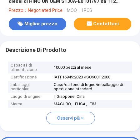
diesel di HINO UN OEM S130A-E0101/97 da 112
millimetri
Prezzo：Negotiated Price
MOQ：1PCS
Miglior prezzo
Contattaci
Descrizione Di Prodotto
Capacità di
10000 pezzi al mese
alimentazione
Certificazione
IATF16949:2020 /ISO9001:2008
Imballaggi
Caso/cartone di legno/imballaggio di
particolari
spedizione standard
Luogo di origine
Il Giappone, Cina
Marca
MAGURO、FUSA、FIM
Osservi più