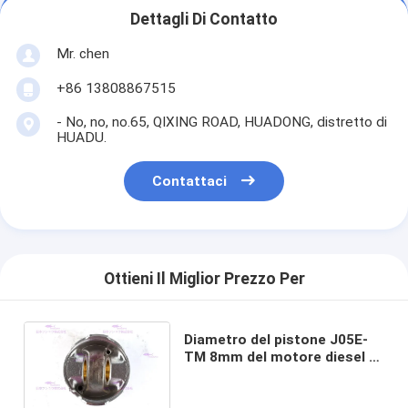
Dettagli Di Contatto
Mr. chen
+86 13808867515
- No, no, no.65, QIXING ROAD, HUADONG, distretto di
HUADU.
Contattaci
Ottieni Il Miglior Prezzo Per
Diametro del pistone J05E-
TM 8mm del motore diesel di
HINO UN OEM S130A-
E0101/97 da 112 millimetri