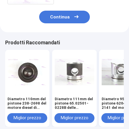
Continua
Prodotti Raccomandati
Diametro 110mm del
Diametro 111mm del
Diametro 95m
pistone 238-2698 del
pistone 65.02501-
pistone 6204-
motore diesel di
0228B delle
2141 del moto
CATERPILLARR C7
componenti del
diesel di KOM
motore di DOOSAN
S4D95LE-2
Miglior prezzo
Miglior prezzo
Miglior pr
DE08T